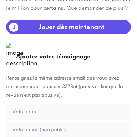
le million pour certains. Que demander de plus ?
Jouer dès maintenant
Ajoutez votre témoignage
Renseignez la même adresse email que vous avez
renseigné pour jouer sur 377Bet (pour vérifier que la
revue n'est pas abusive).