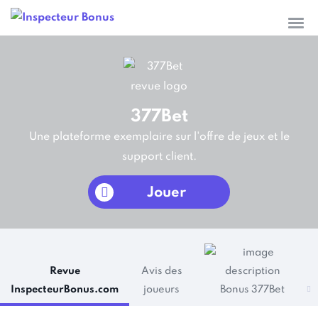
377Bet
Une plateforme exemplaire sur l'offre de jeux et le
support client.
Jouer
Revue
Avis des
InspecteurBonus.com
joueurs
Bonus 377Bet