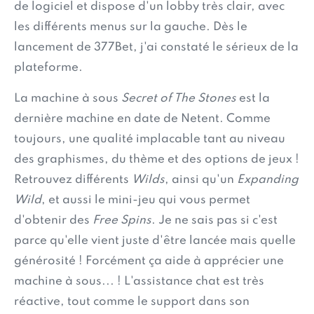
de logiciel et dispose d'un lobby très clair, avec
les différents menus sur la gauche. Dès le
lancement de 377Bet, j'ai constaté le sérieux de la
plateforme.
La machine à sous
Secret of The Stones
est la
dernière machine en date de Netent. Comme
toujours, une qualité implacable tant au niveau
des graphismes, du thème et des options de jeux !
Retrouvez différents
Wilds
, ainsi qu'un
Expanding
Wild
, et aussi le mini-jeu qui vous permet
d'obtenir des
Free Spins
. Je ne sais pas si c'est
parce qu'elle vient juste d'être lancée mais quelle
générosité ! Forcément ça aide à apprécier une
machine à sous... ! L'assistance chat est très
réactive, tout comme le support dans son