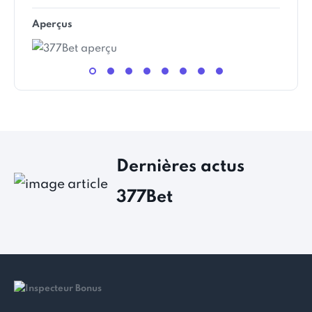
Aperçus
Dernières actus
377Bet