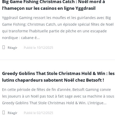
Big Game Fishing Christmas Catch : Noël mord à
l’hameçon sur les casinos en ligne Yggdrasil
Yggdrasil Gaming ressort les moufles et les guirlandes avec Big
Game Fishing: Christmas Catch, un épisode spécial fêtes de Noël
qui transforme l’habituelle partie de pêche en une escapade
nordique : cabane é...
Réagir
Publié le 10/12/2025
Greedy Goblins That Stole Christmas Hold & Win : les
lutins chapardeurs sabotent Noël chez Betsoft !
En cette période de fêtes de fin d’année, Betsoft Gaming convie
les joueurs à un Noël pas tout à fait sage avec sa machine à sous
Greedy Goblins That Stole Christmas Hold & Win. L’intrigue...
Réagir
Publié le 02/12/2025