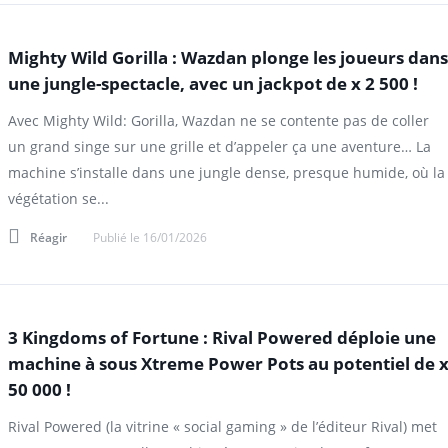
Mighty Wild Gorilla : Wazdan plonge les joueurs dans
une jungle-spectacle, avec un jackpot de x 2 500 !
Avec Mighty Wild: Gorilla, Wazdan ne se contente pas de coller
un grand singe sur une grille et d’appeler ça une aventure… La
machine s’installe dans une jungle dense, presque humide, où la
végétation se...
Réagir
Publié le 16/01/2026
3 Kingdoms of Fortune : Rival Powered déploie une
machine à sous Xtreme Power Pots au potentiel de 
50 000 !
Rival Powered (la vitrine « social gaming » de l’éditeur Rival) met