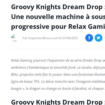
Groovy Knights Dream Drop 
Une nouvelle machine à sou
progressive pour Relax Gam
Par InspecteurBonus.com le 27/06/2025
Relax Gaming poursuit l’expansion de sa série Dream Drop 
ambiance chevaleresque et sonorités funk. Le studio, déjà po
Blitz, propulse cette fois le joueur dans une forteresse illu
ligne de basse 70’s. Le décor tranche avec l’imagerie médiévale
boogie », le dragon se change en boule à facettes, et chaqu
Groovy Knights Dream Drop 