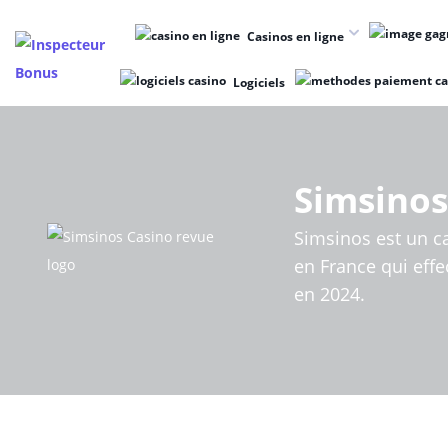
Casinos en ligne
Logiciels
Simsinos
Simsinos est un ca
en France qui effe
en 2024.