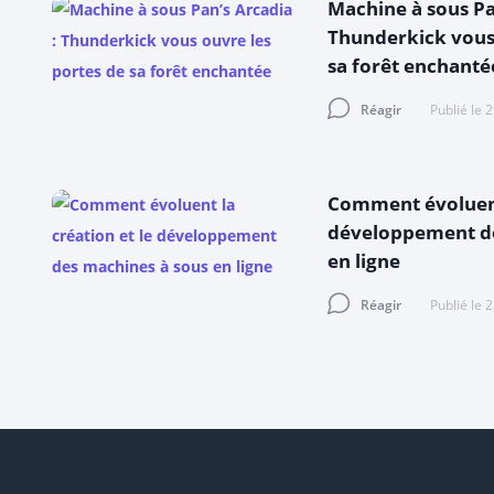
Machine à sous Pa
Thunderkick vous 
sa forêt enchanté
Réagir
Publié le 
Comment évoluent 
développement de
en ligne
Réagir
Publié le 