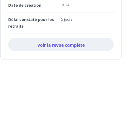
Date de création
2024
Délai constaté pour les
5 jours
retraits
Voir la revue complète