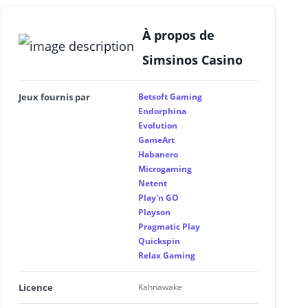
À propos de
Simsinos Casino
Jeux fournis par
Betsoft Gaming
Endorphina
Evolution
GameArt
Habanero
Microgaming
Netent
Play'n GO
Playson
Pragmatic Play
Quickspin
Relax Gaming
Licence
Kahnawake