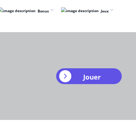
Bonus
Jeux
Jouer