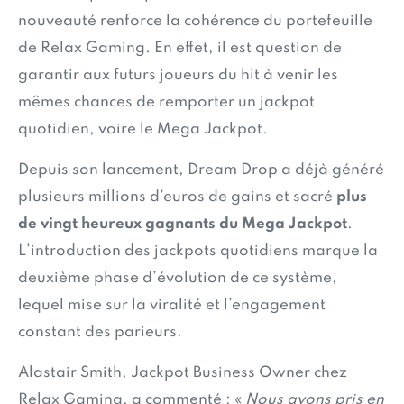
nouveauté renforce la cohérence du portefeuille
de Relax Gaming. En effet, il est question de
garantir aux futurs joueurs du hit à venir les
mêmes chances de remporter un jackpot
quotidien, voire le Mega Jackpot.
Depuis son lancement, Dream Drop a déjà généré
plusieurs millions d’euros de gains et sacré
plus
de vingt heureux gagnants du Mega Jackpot
.
L’introduction des jackpots quotidiens marque la
deuxième phase d’évolution de ce système,
lequel mise sur la viralité et l’engagement
constant des parieurs.
Alastair Smith, Jackpot Business Owner chez
Relax Gaming, a commenté : «
Nous avons pris en