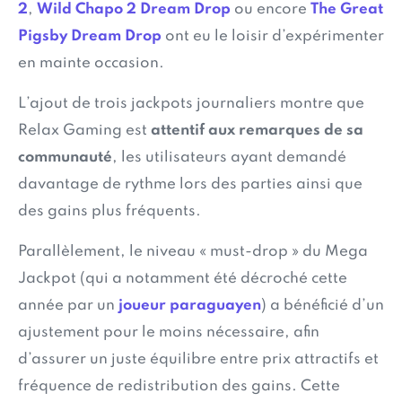
2
,
Wild Chapo 2 Dream Drop
ou encore
The Great
Pigsby Dream Drop
ont eu le loisir d’expérimenter
en mainte occasion.
L’ajout de trois jackpots journaliers montre que
Relax Gaming est
attentif aux remarques de sa
communauté
, les utilisateurs ayant demandé
davantage de rythme lors des parties ainsi que
des gains plus fréquents.
Parallèlement, le niveau « must-drop » du Mega
Jackpot (qui a notamment été décroché cette
année par un
joueur paraguayen
) a bénéficié d’un
ajustement pour le moins nécessaire, afin
d’assurer un juste équilibre entre prix attractifs et
fréquence de redistribution des gains. Cette