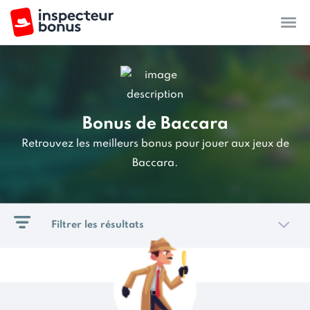
Bonus de Baccara
Retrouvez les meilleurs bonus pour jouer aux jeux de
Baccara.
Filtrer les résultats