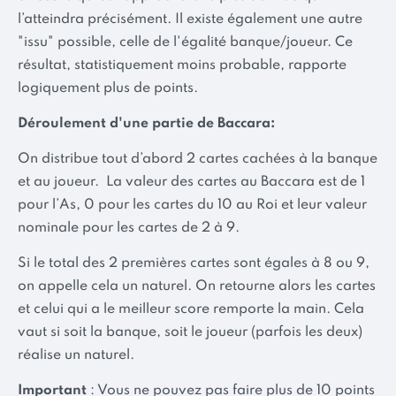
l’atteindra précisément. Il existe également une autre
"issu" possible, celle de l'égalité banque/joueur. Ce
résultat, statistiquement moins probable, rapporte
logiquement plus de points.
Déroulement d'une partie de Baccara:
On distribue tout d’abord 2 cartes cachées à la banque
et au joueur. La valeur des cartes au Baccara est de 1
pour l’As, 0 pour les cartes du 10 au Roi et leur valeur
nominale pour les cartes de 2 à 9.
Si le total des 2 premières cartes sont égales à 8 ou 9,
on appelle cela un naturel. On retourne alors les cartes
et celui qui a le meilleur score remporte la main. Cela
vaut si soit la banque, soit le joueur (parfois les deux)
réalise un naturel.
Important
: Vous ne pouvez pas faire plus de 10 points