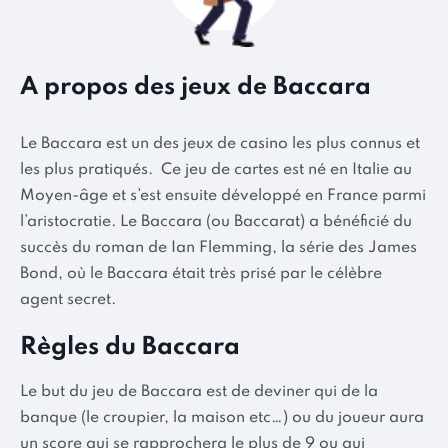
A propos des jeux de Baccara
Le Baccara est un des jeux de casino les plus connus et
les plus pratiqués. Ce jeu de cartes est né en Italie au
Moyen-âge et s’est ensuite développé en France parmi
l’aristocratie. Le Baccara (ou Baccarat) a bénéficié du
succès du roman de Ian Flemming, la série des James
Bond, où le Baccara était très prisé par le célèbre
agent secret.
Règles du Baccara
Le but du jeu de Baccara est de deviner qui de la
banque (le croupier, la maison etc…) ou du joueur aura
un score qui se rapprochera le plus de 9 ou qui