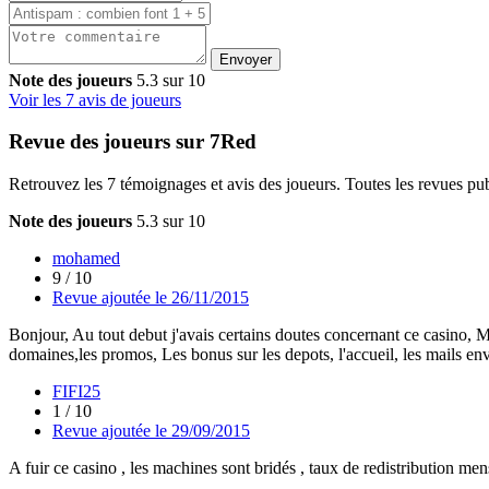
Envoyer
Note des joueurs
5.3
sur 10
Voir les
7
avis de joueurs
Revue des joueurs sur 7Red
Retrouvez les
7
témoignages et avis des joueurs. Toutes les revues pub
Note des joueurs
5.3
sur 10
mohamed
9
/ 10
Revue ajoutée le 26/11/2015
Bonjour, Au tout debut j'avais certains doutes concernant ce casino, Ma
domaines,les promos, Les bonus sur les depots, l'accueil, les mails en
FIFI25
1
/ 10
Revue ajoutée le 29/09/2015
A fuir ce casino , les machines sont bridés , taux de redistribution me