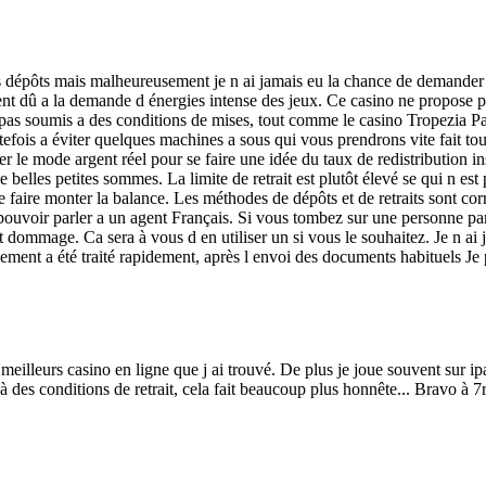
es dépôts mais malheureusement je n ai jamais eu la chance de demander 
t dû a la demande d énergies intense des jeux. Ce casino ne propose pa
nt pas soumis a des conditions de mises, tout comme le casino Tropezia P
tefois a éviter quelques machines a sous qui vous prendrons vite fait to
r le mode argent réel pour se faire une idée du taux de redistribution i
belles petites sommes. La limite de retrait est plutôt élevé se qui n est
e faire monter la balance. Les méthodes de dépôts et de retraits sont corr
ur pouvoir parler a un agent Français. Si vous tombez sur une personne pa
t dommage. Ca sera à vous d en utiliser un si vous le souhaitez. Je n ai j
aiement a été traité rapidement, après l envoi des documents habituels J
meilleurs casino en ligne que j ai trouvé. De plus je joue souvent sur ipa
 des conditions de retrait, cela fait beaucoup plus honnête... Bravo à 7r