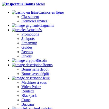
Menu
Casinos en ligne
Classement
Dernières revues
Gagnants
Actualités
Promotions
Jackpots
Streaming
Guides
Revues
Divers
Bitcoin
Bonus
Bonus sans dépôt
Bonus avec dépôt
Jeux
Machines à sous
Video Poker
Roulette
Blackjack
Craps
Baccara
Logiciels