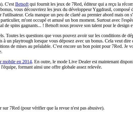
h). C'est
Betsoft
qui fournit les jeux de 7Red, éditeur qui a reçu la réco
 en bonus, vous découvrirez les jeux du développeur Yggdrasil, composé
r l'utilisateur. Cela manque un peu de clarté au premier abord mais on 
n particulier, m'ont occupé et amusé un bon moment. Surtout avec l'espè
l de spins gagnants... ! Betsoft nous prouve son talent pour le design 
nnels. Toutes les questions que vous pouvez avoir sur les conditions de dé
is à un playtrough lorsque vous déposez avec un bonus. Cela veut dire 
tions de mises au préalable. C'est encore un bon point pour 7Red. Je v
e.
ur mobile en 2014
. En outre, le mode Live Dealer est maintenant disponi
à l'équipe, formant ainsi une offre globale assez relevée.
sur 7Red (pour vérifier que la revue n'est pas abusive).