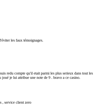
'éviter les faux témoignages.
uis redu compte qu'il etait parmi les plus serieux dans tout les
oué je lui attribue une note de 9 . bravo a ce casino.
 , service client zero