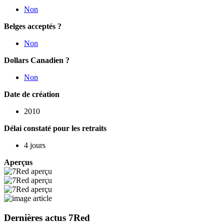
Non
Belges acceptés ?
Non
Dollars Canadien ?
Non
Date de création
2010
Délai constaté pour les retraits
4 jours
Aperçus
Dernières actus 7Red