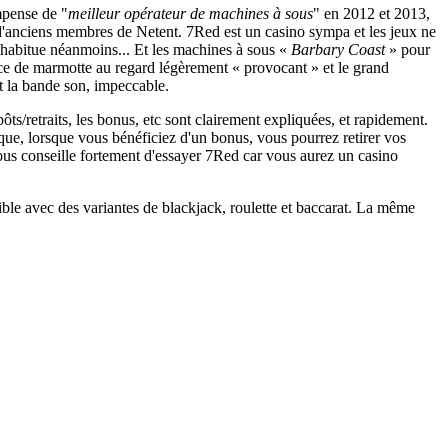
mpense de "
meilleur opérateur de machines à sous
" en 2012 et 2013,
 d'anciens membres de Netent. 7Red est un casino sympa et les jeux ne
s'habitue néanmoins... Et les machines à sous «
Barbary Coast
» pour
ce de marmotte au regard légèrement « provocant » et le grand
et la bande son, impeccable.
pôts/retraits, les bonus, etc sont clairement expliquées, et rapidement.
que, lorsque vous bénéficiez d'un bonus, vous pourrez retirer vos
ous conseille fortement d'essayer 7Red car vous aurez un casino
ble avec des variantes de blackjack, roulette et baccarat. La même