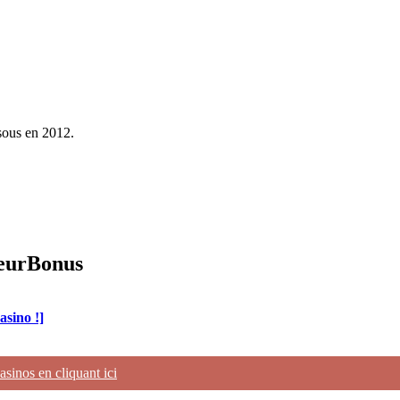
 sous en 2012.
teurBonus
asino !]
casinos en cliquant ici