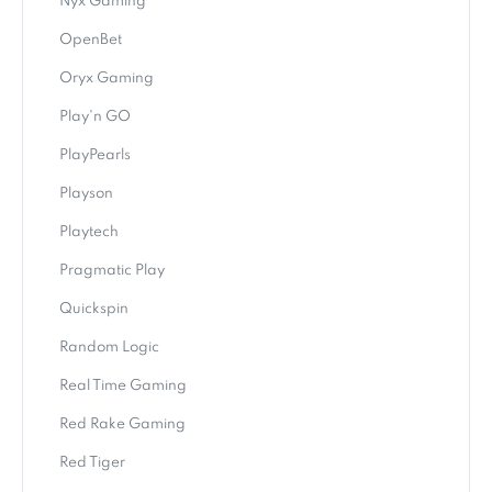
Nyx Gaming
OpenBet
Oryx Gaming
Play'n GO
PlayPearls
Playson
Playtech
Pragmatic Play
Quickspin
Random Logic
Real Time Gaming
Red Rake Gaming
Red Tiger