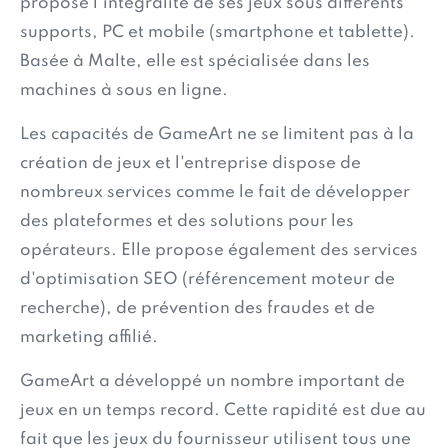
propose l'intégralité de ses jeux sous différents
supports, PC et mobile (smartphone et tablette).
Basée à Malte, elle est spécialisée dans les
machines à sous en ligne.
Les capacités de GameArt ne se limitent pas à la
création de jeux et l'entreprise dispose de
nombreux services comme le fait de développer
des plateformes et des solutions pour les
opérateurs. Elle propose également des services
d'optimisation SEO (référencement moteur de
recherche), de prévention des fraudes et de
marketing affilié.
GameArt a développé un nombre important de
jeux en un temps record. Cette rapidité est due au
fait que les jeux du fournisseur utilisent tous une