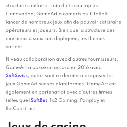
structure similaire. Loin d'être au top de
l'innovation, GameArt a compris qu'il fallait
lancer de nombreux jeux afin de pouvoir satisfaire
opérateurs et joueurs. Bien que la structure des
machines à sous soit dupliquée, les thèmes
varient.
Niveau collaboration avec d'autres fournisseurs,
GameArt a passé un accord en 2016 avec
SoftSwiss
, autorisant ce dernier à proposer les
jeux GameArt sur ses plateformes. GameArt est
également en partenariat avec d'autres firmes
telles que
iSoftBet
, 1x2 Gaming, Pariplay et
BetConstruct.