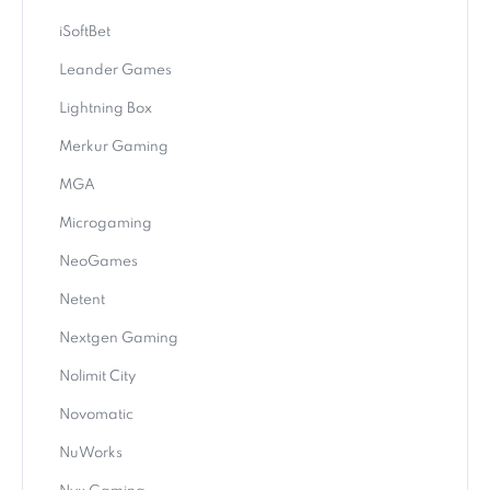
iSoftBet
Leander Games
Lightning Box
Merkur Gaming
MGA
Microgaming
NeoGames
Netent
Nextgen Gaming
Nolimit City
Novomatic
NuWorks