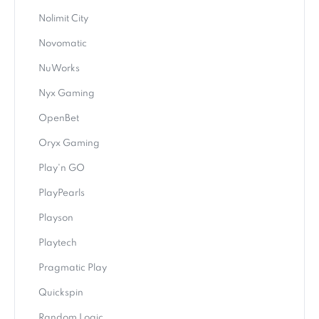
Nolimit City
Novomatic
NuWorks
Nyx Gaming
OpenBet
Oryx Gaming
Play'n GO
PlayPearls
Playson
Playtech
Pragmatic Play
Quickspin
Random Logic