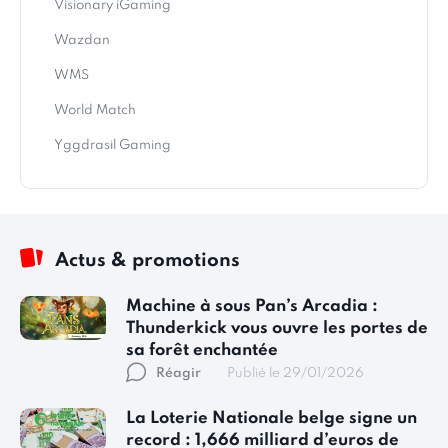
Visionary iGaming
Wazdan
WMS
World Match
Yggdrasil Gaming
Actus & promotions
Machine à sous Pan’s Arcadia :
Thunderkick vous ouvre les portes de
sa forêt enchantée
Réagir
Publié le 29/01/2026
La Loterie Nationale belge signe un
record : 1,666 milliard d’euros de