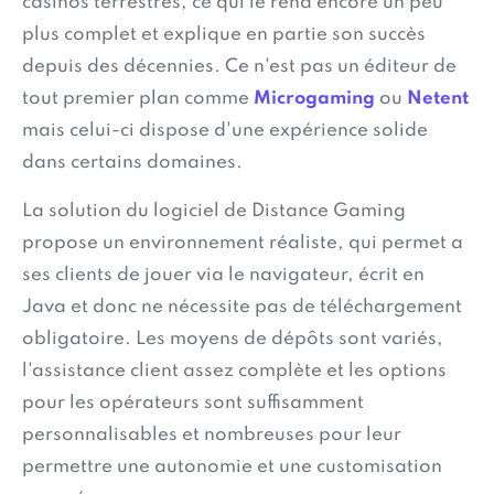
casinos terrestres, ce qui le rend encore un peu
plus complet et explique en partie son succès
depuis des décennies. Ce n'est pas un éditeur de
tout premier plan comme
Microgaming
ou
Netent
mais celui-ci dispose d'une expérience solide
dans certains domaines.
La solution du logiciel de Distance Gaming
propose un environnement réaliste, qui permet a
ses clients de jouer via le navigateur, écrit en
Java et donc ne nécessite pas de téléchargement
obligatoire. Les moyens de dépôts sont variés,
l'assistance client assez complète et les options
pour les opérateurs sont suffisamment
personnalisables et nombreuses pour leur
permettre une autonomie et une customisation