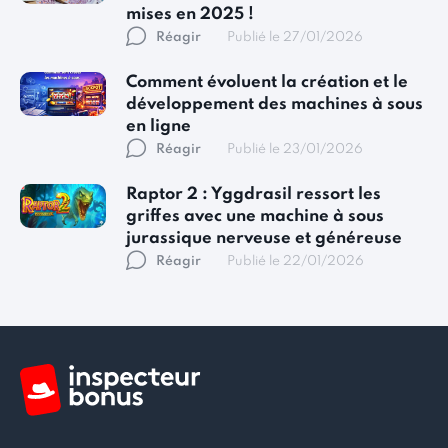
mises en 2025 !
Réagir
Publié le 27/01/2026
Comment évoluent la création et le
développement des machines à sous
en ligne
Réagir
Publié le 23/01/2026
Raptor 2 : Yggdrasil ressort les
griffes avec une machine à sous
jurassique nerveuse et généreuse
Réagir
Publié le 22/01/2026