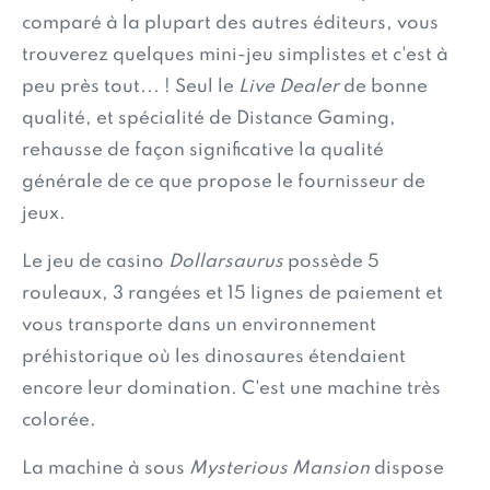
comparé à la plupart des autres éditeurs, vous
trouverez quelques mini-jeu simplistes et c'est à
peu près tout... ! Seul le
Live Dealer
de bonne
qualité, et spécialité de Distance Gaming,
rehausse de façon significative la qualité
générale de ce que propose le fournisseur de
jeux.
Le jeu de casino
Dollarsaurus
possède 5
rouleaux, 3 rangées et 15 lignes de paiement et
vous transporte dans un environnement
préhistorique où les dinosaures étendaient
encore leur domination. C'est une machine très
colorée.
La machine à sous
Mysterious Mansion
dispose