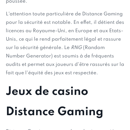
poussée.
L'attention toute particulière de Distance Gaming
pour la sécurité est notable. En effet, il détient des
licences au Royaume-Uni, en Europe et aux Etats-
Unis, ce qui le rend parfaitement légal et rassure
sur la sécurité générale. Le
RNG
(Random
Number Generator) est soumis à de fréquents
audits et permet aux joueurs d'être rassurés sur la
fait que l'équité des jeux est respectée.
Jeux de casino
Distance Gaming