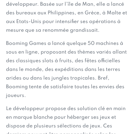
développeur. Basée sur l’île de Man, elle a lancé
des bureaux aux Philippines, en Grèce, à Malte et
aux Etats-Unis pour intensifier ses opérations à
mesure que sa renommée grandissait.
Booming Games a lancé quelque 50 machines à
sous en ligne, proposant des thèmes variés allant
des classiques slots à fruits, des fêtes officielles
dans le monde, des expéditions dans les terres
arides ou dans les jungles tropicales. Bref,
Booming tente de satisfaire toutes les envies des
joueurs.
Le développeur propose des solution clé en main
en marque blanche pour héberger ses jeux et
dispose de plusieurs sélections de jeux. Ces