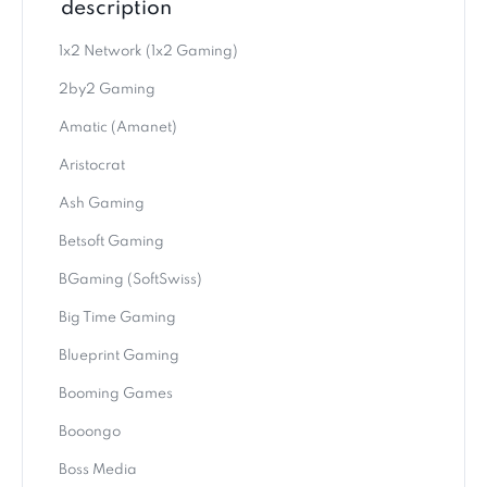
1x2 Network (1x2 Gaming)
2by2 Gaming
Amatic (Amanet)
Aristocrat
Ash Gaming
Betsoft Gaming
BGaming (SoftSwiss)
Big Time Gaming
Blueprint Gaming
Booming Games
Booongo
Boss Media