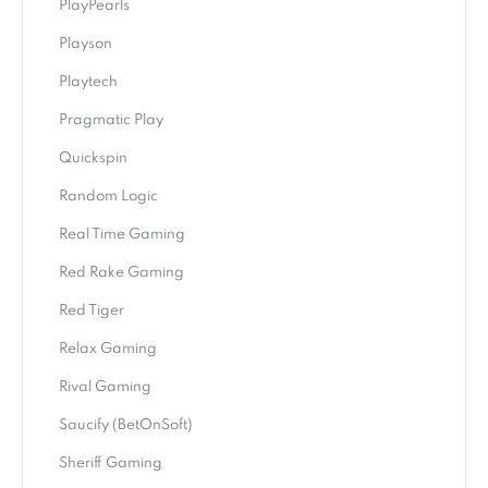
PlayPearls
Playson
Playtech
Pragmatic Play
Quickspin
Random Logic
Real Time Gaming
Red Rake Gaming
Red Tiger
Relax Gaming
Rival Gaming
Saucify (BetOnSoft)
Sheriff Gaming