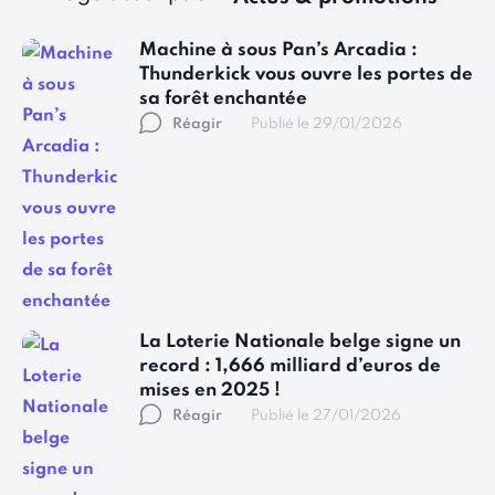
Machine à sous Pan’s Arcadia :
Thunderkick vous ouvre les portes de
sa forêt enchantée
Réagir
Publié le 29/01/2026
La Loterie Nationale belge signe un
record : 1,666 milliard d’euros de
mises en 2025 !
Réagir
Publié le 27/01/2026