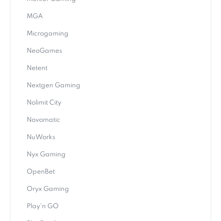
MGA
Microgaming
NeoGames
Netent
Nextgen Gaming
Nolimit City
Novomatic
NuWorks
Nyx Gaming
OpenBet
Oryx Gaming
Play'n GO