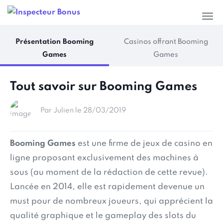
Présentation Booming
Casinos offrant Booming
Games
Games
Tout savoir sur Booming Games
Par Julien le 28/03/2019
Booming Games
est une firme de jeux de casino en
ligne proposant exclusivement des machines à
sous (au moment de la rédaction de cette revue).
Lancée en 2014, elle est rapidement devenue un
must pour de nombreux joueurs, qui apprécient la
qualité graphique et le gameplay des slots du