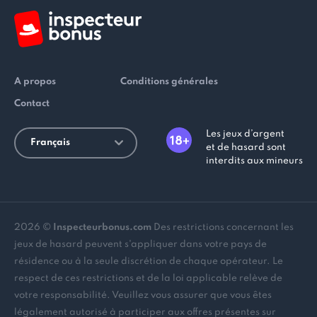
A propos
Conditions générales
Contact
Les jeux d’argent
Français
et de hasard sont
interdits aux mineurs
2026 ©
Inspecteurbonus.com
Des restrictions concernant les
jeux de hasard peuvent s'appliquer dans votre pays de
résidence ou à la seule discrétion de chaque opérateur. Le
respect de ces restrictions et de la loi applicable relève de
votre responsabilité. Veuillez vous assurer que vous êtes
légalement autorisé à participer aux offres présentes sur