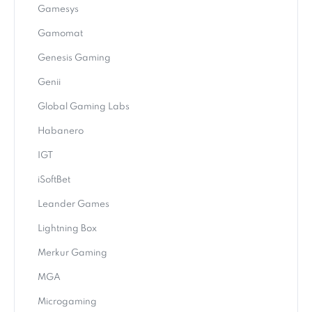
Gamesys
Gamomat
Genesis Gaming
Genii
Global Gaming Labs
Habanero
IGT
iSoftBet
Leander Games
Lightning Box
Merkur Gaming
MGA
Microgaming