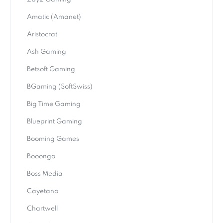
Amatic (Amanet)
Aristocrat
Ash Gaming
Betsoft Gaming
BGaming (SoftSwiss)
Big Time Gaming
Blueprint Gaming
Booming Games
Booongo
Boss Media
Cayetano
Chartwell