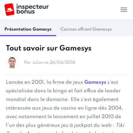
Présentation Gamesys
Casinos offrant Gamesys
Tout savoir sur Gamesys
Par Julien le 26/04/2018
Lancée en 2001, la firme de jeux
Gamesys
s'est
spécialisée dans le bingo et fait office de leader
mondial dans le domaine. Elle s'est également
intéressée aux jeux de casino en ligne dès 2004,
avec notamment le lancement en juillet 2010 de
l'un des plus généreux jeu à jackpot du web :
Tiki