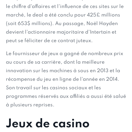
le chiffre d'affaires et l'influence de ces sites sur le
marché, le deal a été conclu pour 425£ millions
(soit 653$ millions). Au passage, Noël Hayden
devient l'actionnaire majoritaire d'Intertain et
peut se féliciter de ce contrat juteux.
Le fournisseur de jeux a gagné de nombreux prix
au cours de sa carrière, dont la meilleure
innovation sur les machines à sous en 2013 et la
récompense du jeu en ligne de l'année en 2014.
Son travail sur les casinos sociaux et les
programmes réservés aux affiliés a aussi été salué
à plusieurs reprises.
Jeux de casino