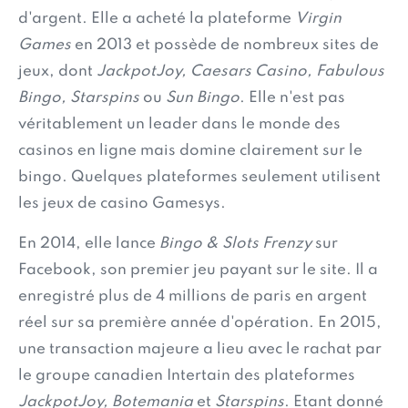
d'argent. Elle a acheté la plateforme
Virgin
Games
en 2013 et possède de nombreux sites de
jeux, dont
JackpotJoy, Caesars Casino, Fabulous
Bingo, Starspins
ou
Sun Bingo
. Elle n'est pas
véritablement un leader dans le monde des
casinos en ligne mais domine clairement sur le
bingo. Quelques plateformes seulement utilisent
les jeux de casino Gamesys.
En 2014, elle lance
Bingo & Slots Frenzy
sur
Facebook, son premier jeu payant sur le site. Il a
enregistré plus de 4 millions de paris en argent
réel sur sa première année d'opération. En 2015,
une transaction majeure a lieu avec le rachat par
le groupe canadien Intertain des plateformes
JackpotJoy, Botemania
et
Starspins
. Etant donné