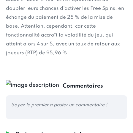
doubler leurs chances d’activer les Free Spins, en
échange du paiement de 25 % de la mise de
base. Attention, cependant, car cette
fonctionnalité accroît la volatilité du jeu, qui
atteint alors 4 sur 5, avec un taux de retour aux
joueurs (RTP) de 95,96 %.
Commentaires
Soyez le premier à poster un commentaire !