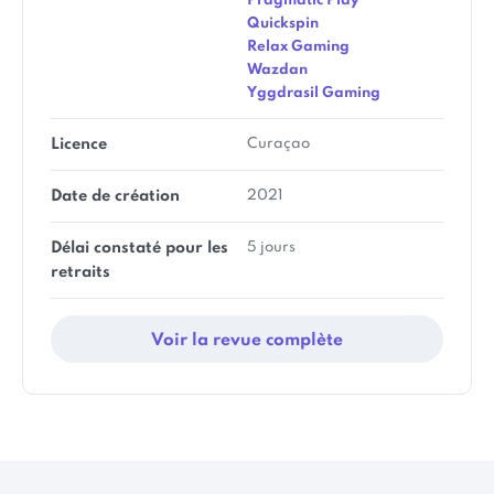
Pragmatic Play
Quickspin
Relax Gaming
Wazdan
Yggdrasil Gaming
Licence
Curaçao
Date de création
2021
Délai constaté pour les
5 jours
retraits
Voir la revue complète