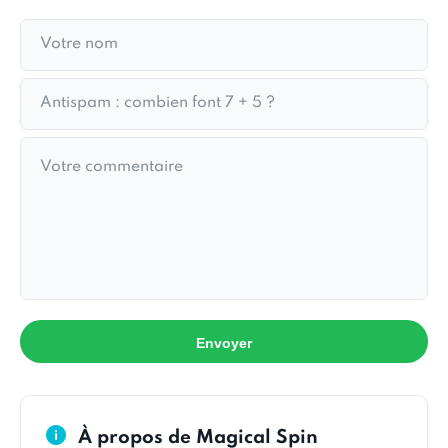
Envoyer
À propos de Magical Spin