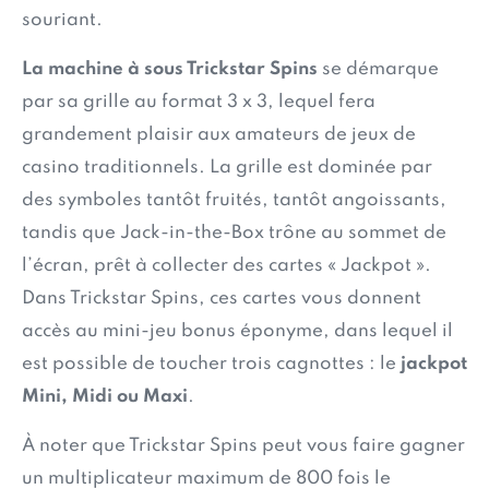
souriant.
La machine à sous Trickstar Spins
se démarque
par sa grille au format 3 x 3, lequel fera
grandement plaisir aux amateurs de jeux de
casino traditionnels. La grille est dominée par
des symboles tantôt fruités, tantôt angoissants,
tandis que Jack-in-the-Box trône au sommet de
l’écran, prêt à collecter des cartes « Jackpot ».
Dans Trickstar Spins, ces cartes vous donnent
accès au mini-jeu bonus éponyme, dans lequel il
est possible de toucher trois cagnottes : le
jackpot
Mini, Midi ou Maxi
.
À noter que Trickstar Spins peut vous faire gagner
un multiplicateur maximum de 800 fois le