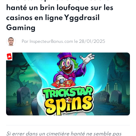
hanté un brin loufoque sur les
casinos en ligne Yggdrasil
Gaming
Par InspecteurBonus.com le 28/01/2025
Si errer dans un cimetière hanté ne semble pas