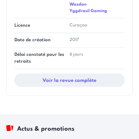
Wazdan
Yggdrasil Gaming
Licence
Curaçao
Date de création
2017
Délai constaté pour les
6 jours
retraits
Voir la revue complète
Actus & promotions