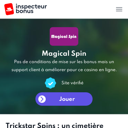
Magical Spin
Pas de conditions de mise sur les bonus mais un
support client à améliorer pour ce casino en ligne.
Site vérifié
Jouer
Trickstar Spins : un cimetière