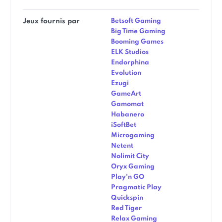
Jeux fournis par
Betsoft Gaming
Big Time Gaming
Booming Games
ELK Studios
Endorphina
Evolution
Ezugi
GameArt
Gamomat
Habanero
iSoftBet
Microgaming
Netent
Nolimit City
Oryx Gaming
Play'n GO
Pragmatic Play
Quickspin
Red Tiger
Relax Gaming