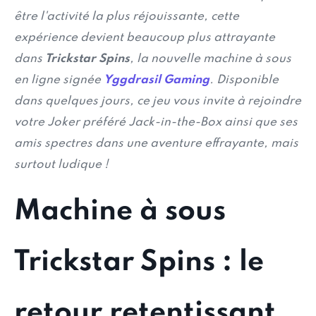
être l'activité la plus réjouissante, cette
expérience devient beaucoup plus attrayante
dans
Trickstar Spins
, la nouvelle machine à sous
en ligne signée
Yggdrasil Gaming
. Disponible
dans quelques jours, ce jeu vous invite à rejoindre
votre Joker préféré Jack-in-the-Box ainsi que ses
amis spectres dans une aventure effrayante, mais
surtout ludique !
Machine à sous
Trickstar Spins : le
retour retentissant