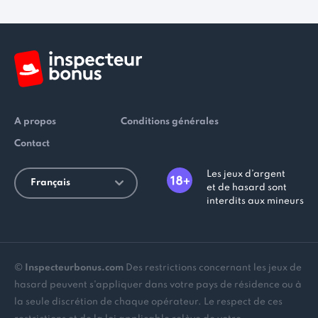
A propos
Conditions générales
Contact
Les jeux d’argent
Français
et de hasard sont
interdits aux mineurs
©
Inspecteurbonus.com
Des restrictions concernant les jeux de
hasard peuvent s'appliquer dans votre pays de résidence ou à
la seule discrétion de chaque opérateur. Le respect de ces