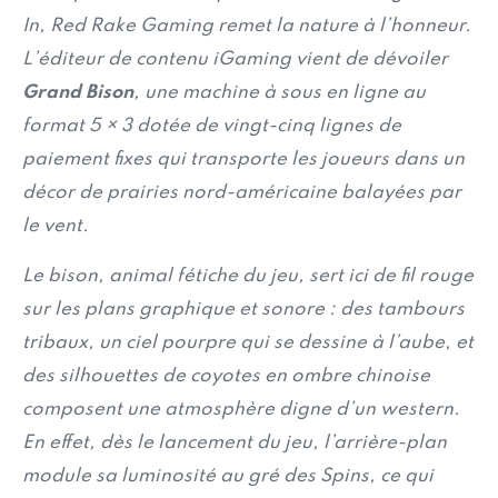
In, Red Rake Gaming remet la nature à l’honneur.
L’éditeur de contenu iGaming vient de dévoiler
Grand Bison
, une machine à sous en ligne au
format 5 × 3 dotée de vingt-cinq lignes de
paiement fixes qui transporte les joueurs dans un
décor de prairies nord-américaine balayées par
le vent.
Le bison, animal fétiche du jeu, sert ici de fil rouge
sur les plans graphique et sonore : des tambours
tribaux, un ciel pourpre qui se dessine à l’aube, et
des silhouettes de coyotes en ombre chinoise
composent une atmosphère digne d’un western.
En effet, dès le lancement du jeu, l’arrière-plan
module sa luminosité au gré des Spins, ce qui