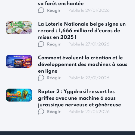
sa forêt enchantée
Réagir
Publié le 29/01/2026
La Loterie Nationale belge signe un
record : 1,666 milliard d’euros de
mises en 2025 !
Réagir
Publié le 27/01/2026
Comment évoluent la création et le
développement des machines à sous
en ligne
Réagir
Publié le 23/01/2026
Raptor 2 : Yggdrasil ressort les
griffes avec une machine à sous
jurassique nerveuse et généreuse
Réagir
Publié le 22/01/2026