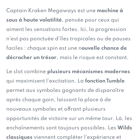
Captain Kraken Megaways est une
machine à
sous à haute volatilité
, pensée pour ceux qui
aiment les sensations fortes. Ici, la progression
n’est pas ponctuée d’îles tropicales ou de pauses
faciles : chaque spin est une n
ouvelle chance de
décrocher un trésor
, mais le risque est constant.
Le slot combine
plusieurs mécanismes modernes
qui maximisent l’excitation. La
fonction Tumble
permet aux symboles gagnants de disparaître
après chaque gain, laissant la place à de
nouveaux symboles et offrant plusieurs
opportunités de victoire sur un même tour. Là, les
enchaînements sont toujours possibles. Les
Wilds
classiques
viennent compléter l’expérience et