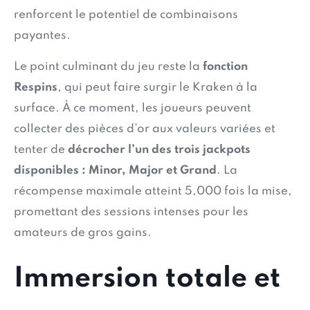
renforcent le potentiel de combinaisons
payantes.
Le point culminant du jeu reste la
fonction
Respins
, qui peut faire surgir le Kraken à la
surface. À ce moment, les joueurs peuvent
collecter des pièces d’or aux valeurs variées et
tenter de
décrocher l’un des trois jackpots
disponibles : Minor, Major et Grand
. La
récompense maximale atteint 5,000 fois la mise,
promettant des sessions intenses pour les
amateurs de gros gains.
Immersion totale et