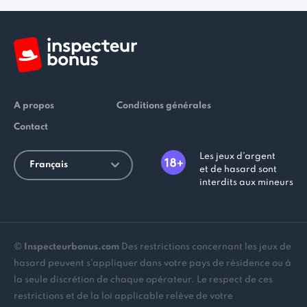
A propos
Conditions générales
Contact
Les jeux d’argent
Français
et de hasard sont
interdits aux mineurs
©
Inspecteurbonus.com
Des restrictions concernant les jeux de
hasard peuvent s'appliquer dans votre pays de résidence ou à
la seule discrétion de chaque opérateur. Le respect de ces
restrictions et de la loi applicable relève de votre