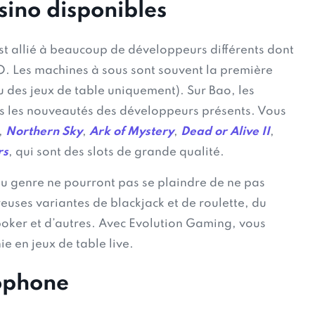
sino disponibles
’est allié à beaucoup de développeurs différents dont
O. Les machines à sous sont souvent la première
ru des jeux de table uniquement). Sur Bao, les
s les nouveautés des développeurs présents. Vous
,
Northern Sky
,
Ark of Mystery
,
Dead or Alive II
,
rs
, qui sont des slots de grande qualité.
 du genre ne pourront pas se plaindre de ne pas
euses variantes de blackjack et de roulette, du
oker et d’autres. Avec Evolution Gaming, vous
ie en jeux de table live.
lophone