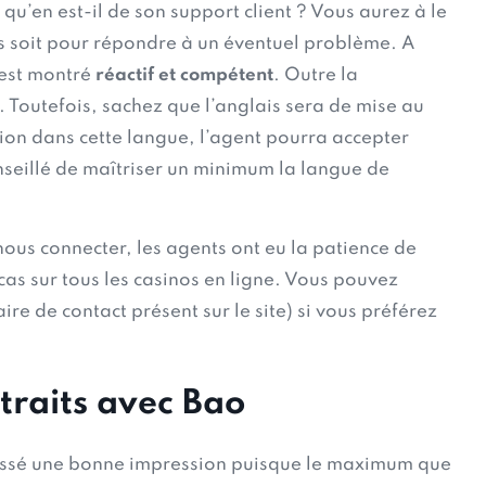
’en est-il de son support client ? Vous aurez à le
ions soit pour répondre à un éventuel problème. A
’est montré
réactif et compétent
. Outre la
 Toutefois, sachez que l’anglais sera de mise au
tion dans cette langue, l’agent pourra accepter
onseillé de maîtriser un minimum la langue de
us connecter, les agents ont eu la patience de
cas sur tous les casinos en ligne. Vous pouvez
re de contact présent sur le site) si vous préférez
etraits avec Bao
aissé une bonne impression puisque le maximum que