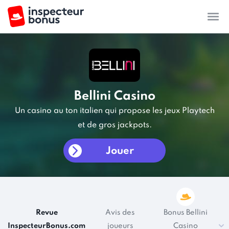
Bellini Casino
Un casino au ton italien qui propose les jeux Playtech
et de gros jackpots.
Jouer
Revue
Avis des
Bonus Bellini
InspecteurBonus.com
joueurs
Casino