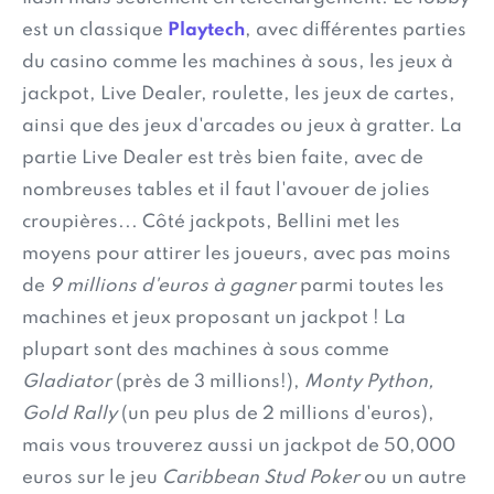
est un classique
Playtech
, avec différentes parties
du casino comme les machines à sous, les jeux à
jackpot, Live Dealer, roulette, les jeux de cartes,
ainsi que des jeux d'arcades ou jeux à gratter. La
partie Live Dealer est très bien faite, avec de
nombreuses tables et il faut l'avouer de jolies
croupières... Côté jackpots, Bellini met les
moyens pour attirer les joueurs, avec pas moins
de
9 millions d'euros à gagner
parmi toutes les
machines et jeux proposant un jackpot ! La
plupart sont des machines à sous comme
Gladiator
(près de 3 millions!),
Monty Python,
Gold Rally
(un peu plus de 2 millions d'euros),
mais vous trouverez aussi un jackpot de 50,000
euros sur le jeu
Caribbean Stud Poker
ou un autre