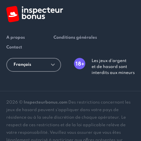
A propos
Conditions générales
Contact
Les jeux d’argent
Français
et de hasard sont
interdits aux mineurs
2026 ©
Inspecteurbonus.com
Des restrictions concernant les
jeux de hasard peuvent s'appliquer dans votre pays de
résidence ou à la seule discrétion de chaque opérateur. Le
respect de ces restrictions et de la loi applicable relève de
votre responsabilité. Veuillez vous assurer que vous êtes
légalement autorisé à participer aux offres présentes sur