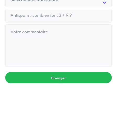
Envoyer