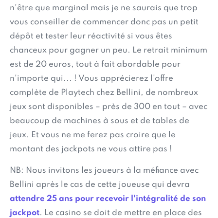
n'être que marginal mais je ne saurais que trop
vous conseiller de commencer donc pas un petit
dépôt et tester leur réactivité si vous êtes
chanceux pour gagner un peu. Le retrait minimum
est de 20 euros, tout à fait abordable pour
n'importe qui... ! Vous apprécierez l'offre
complète de Playtech chez Bellini, de nombreux
jeux sont disponibles – près de 300 en tout – avec
beaucoup de machines à sous et de tables de
jeux. Et vous ne me ferez pas croire que le
montant des jackpots ne vous attire pas !
NB: Nous invitons les joueurs à la méfiance avec
Bellini après le cas de cette joueuse qui devra
attendre 25 ans pour recevoir l'intégralité de son
jackpot
. Le casino se doit de mettre en place des