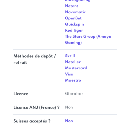
Microgaming
Netent
Novomatic
OpenBet
Quickspin
Red Tiger
The Stars Group (Amaya
Gaming)
Méthodes de dépôt /
Skrill
Neteller
retrait
Mastercard
Visa
Maestro
Licence
Gibraltar
Licence ANJ (France) ?
Non
Suisses acceptés ?
Non