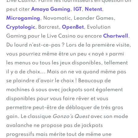
Live Casino
. Parmi les fournisseurs en question on
peut citer
Amaya Gaming
,
IGT
,
Netent
,
Microgaming
, Novomatic, Leander Games,
Cryptologic
, Barcrest,
OpenBet
, Evolution
Gaming pour le Live Casino ou encore
Chartwell
.
Du lourd n'est-ce-pas ? Lors de la première visite,
vous pourriez même être un peu « noyé » parmi
les menus ou tous les jeux disponibles, tellement
il y a de choix... Mais on ne va quand même pas
se plaindre d'avoir le choix ! Beaucoup de
machines à sous avec jackpots sont également
disponibles pour vous faire rêver et vous
permettre peut-être de débloquer de très gros
gain. Le classique
Gonzo's Quest
avec son mode
avalanche ne propose pas de jackpots
progressifs mais mérite tout de même une