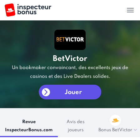
BetVictor
Un bookmaker convaincant, des excellents jeux de
casinos et des Live Dealers solides.
Jouer
Revue
Avis des
InspecteurBonus.com
joueurs
Bonus BetVictor