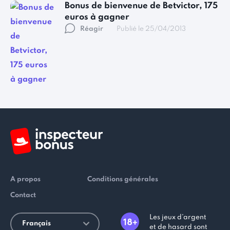
Bonus de bienvenue de Betvictor, 175
euros à gagner
Réagir
Publié le 25/04/2013
A propos
Conditions générales
Contact
Les jeux d’argent
Français
et de hasard sont