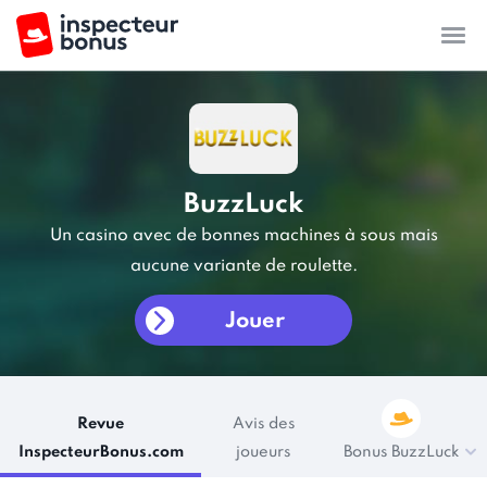
BuzzLuck
Un casino avec de bonnes machines à sous mais
aucune variante de roulette.
Jouer
Revue
Avis des
InspecteurBonus.com
joueurs
Bonus BuzzLuck