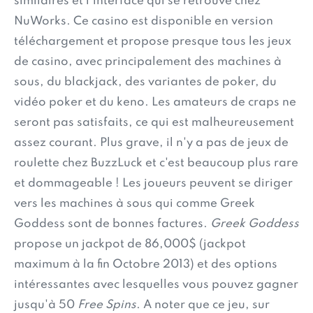
similaires et l'interface qui se retrouve chez
NuWorks. Ce casino est disponible en version
téléchargement et propose presque tous les jeux
de casino, avec principalement des machines à
sous, du blackjack, des variantes de poker, du
vidéo poker et du keno. Les amateurs de craps ne
seront pas satisfaits, ce qui est malheureusement
assez courant. Plus grave, il n'y a pas de jeux de
roulette chez BuzzLuck et c'est beaucoup plus rare
et dommageable ! Les joueurs peuvent se diriger
vers les machines à sous qui comme Greek
Goddess sont de bonnes factures.
Greek Goddess
propose un jackpot de 86,000$ (jackpot
maximum à la fin Octobre 2013) et des options
intéressantes avec lesquelles vous pouvez gagner
jusqu'à 50
Free Spins
. A noter que ce jeu, sur