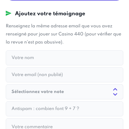
Ajoutez votre témoignage
Renseignez la même adresse email que vous avez
renseigné pour jouer sur Casino 440 (pour vérifier que
la revue n'est pas abusive).