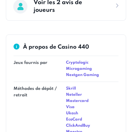
Voir les
2
avis de
joueurs
À propos de Casino 440
Jeux fournis par
Cryptologic
Microgaming
Nextgen Gaming
Méthodes de dépôt /
Skrill
Neteller
retrait
Mastercard
Visa
Ukash
EcoCard
ClickAndBuy
Maestro