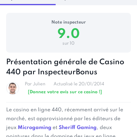
Note inspecteur
9.0
sur 10
Présentation générale de Casino
440 par InspecteurBonus
Par Julien
Actualisé le 20/01/2014
[Donnez votre avis sur ce casino !]
Le casino en ligne 440, récemment arrivé sur le
marché, est approvisionné par les éditeurs de
jeux
Microgaming
et
Sheriff Gaming
, deux
pointures dans le domaine des jeux en ligne.