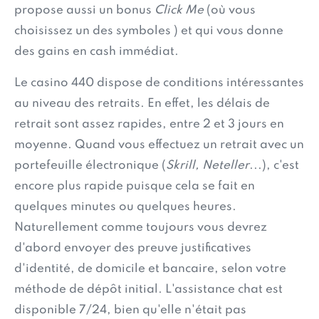
propose aussi un bonus
Click Me
(où vous
choisissez un des symboles ) et qui vous donne
des gains en cash immédiat.
Le casino 440 dispose de conditions intéressantes
au niveau des retraits. En effet, les délais de
retrait sont assez rapides, entre 2 et 3 jours en
moyenne. Quand vous effectuez un retrait avec un
portefeuille électronique (
Skrill, Neteller
...), c'est
encore plus rapide puisque cela se fait en
quelques minutes ou quelques heures.
Naturellement comme toujours vous devrez
d'abord envoyer des preuve justificatives
d'identité, de domicile et bancaire, selon votre
méthode de dépôt initial. L'assistance chat est
disponible 7/24, bien qu'elle n'était pas