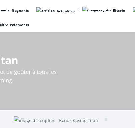
Gagnants
Bitcoin
Actualités
Paiements
itan
t de goûter à tous les
ming.
Bonus Casino Titan