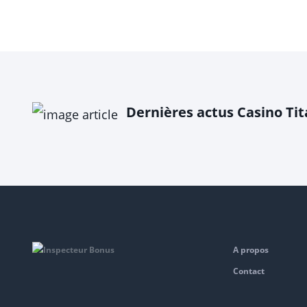
Dernières actus Casino Ti
A propos
Contact