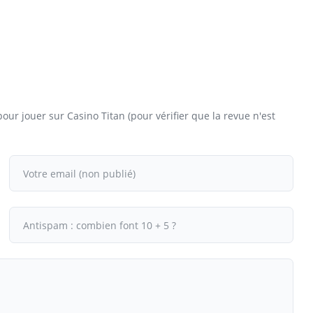
r jouer sur Casino Titan (pour vérifier que la revue n'est