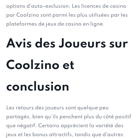
options d'auto-exclusion. Les licences de casino
par Coolzino sont parmi les plus utilisées par les
plateformes de jeux de casino en ligne.
Avis des Joueurs sur
Coolzino et
conclusion
Les retours des joueurs sont quelque peu
partagés, bien qu’ils penchent plus du côté positif
que négatif. Certains apprécient la variété des
jeux et les bonus attractifs, tandis que d'autres