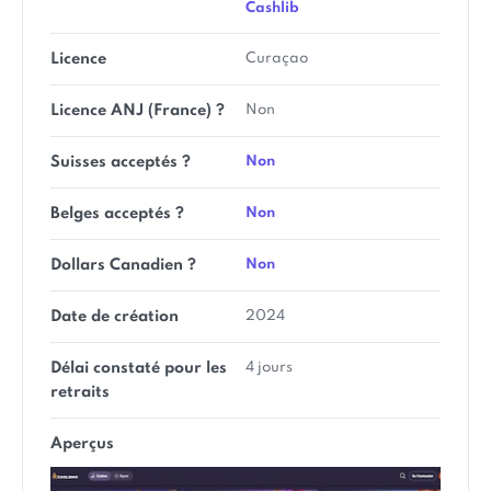
Cashlib
Licence
Curaçao
Licence ANJ (France) ?
Non
Suisses acceptés ?
Non
Belges acceptés ?
Non
Dollars Canadien ?
Non
Date de création
2024
Délai constaté pour les
4 jours
retraits
Aperçus