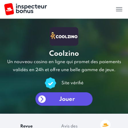
Coolzino
Un nouveau casino en ligne qui promet des paiements
validés en 24h et offre une belle gamme de jeux.
Site vérifié
Jouer
Revue
Avis des