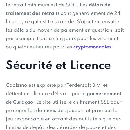
le retrait minimum est de 50€. Les
délais de
traitement des retraits
sont généralement de 24
heures, ce qui est très rapide. S’ajoutent ensuite
les délais du moyen de paiement en question, soit
par exemple trois à cinq jours pour les virements
ou quelques heures pour les
cryptomonnaies
.
Sécurité et Licence
Coolzino est exploité par Terdersoft B.V. et
détient une licence délivrée par le
gouvernement
de Curaçao
. Le site utilise le chiffrement SSL pour
protéger les données des joueurs et promeut le
jeu responsable en offrant des outils tels que des
limites de dépôt, des périodes de pause et des