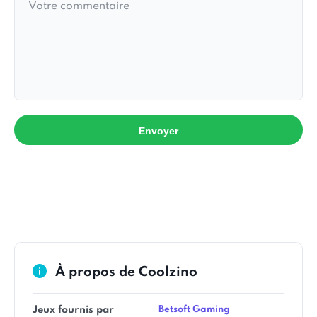
Envoyer
À propos de Coolzino
Jeux fournis par
Betsoft Gaming