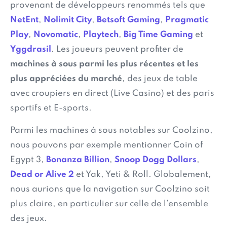
provenant de développeurs renommés tels que
NetEnt
,
Nolimit City
,
Betsoft Gaming
,
Pragmatic
Play
,
Novomatic
,
Playtech
,
Big Time Gaming
et
Yggdrasil
. Les joueurs peuvent profiter de
machines à sous parmi les plus récentes et les
plus appréciées du marché
, des jeux de table
avec croupiers en direct (Live Casino) et des paris
sportifs et E-sports.
Parmi les machines à sous notables sur Coolzino,
nous pouvons par exemple mentionner Coin of
Egypt 3,
Bonanza Billion
,
Snoop Dogg Dollars
,
Dead or Alive 2
et Yak, Yeti & Roll. Globalement,
nous aurions que la navigation sur Coolzino soit
plus claire, en particulier sur celle de l’ensemble
des jeux.