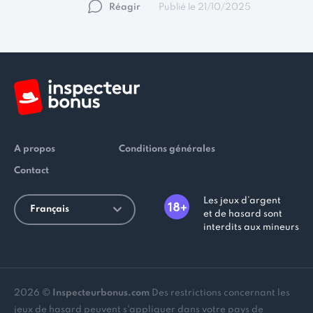
Réagir
Publié le 21/10/2025
A propos
Conditions générales
Contact
Les jeux d’argent
Français
et de hasard sont
interdits aux mineurs
2026 ©
Inspecteurbonus.com
Des restrictions concernant les
jeux de hasard peuvent s'appliquer dans votre pays de