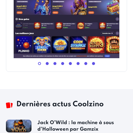
Dernières actus Coolzino
Jack O’Wild : la machine à sous
d’Halloween par Gamzix