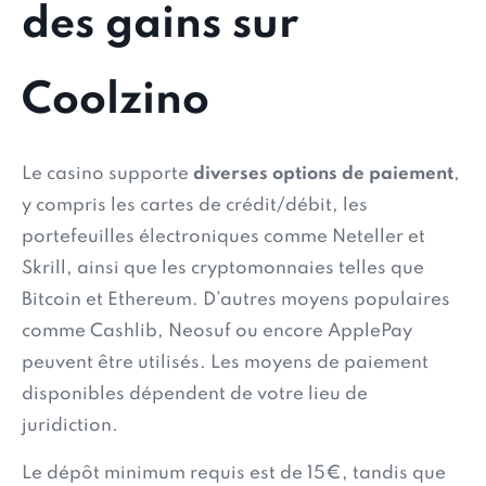
des gains sur
Coolzino
Le casino supporte
diverses options de paiement
,
y compris les cartes de crédit/débit, les
portefeuilles électroniques comme Neteller et
Skrill, ainsi que les cryptomonnaies telles que
Bitcoin et Ethereum. D’autres moyens populaires
comme Cashlib, Neosuf ou encore ApplePay
peuvent être utilisés. Les moyens de paiement
disponibles dépendent de votre lieu de
juridiction.
Le dépôt minimum requis est de 15€, tandis que