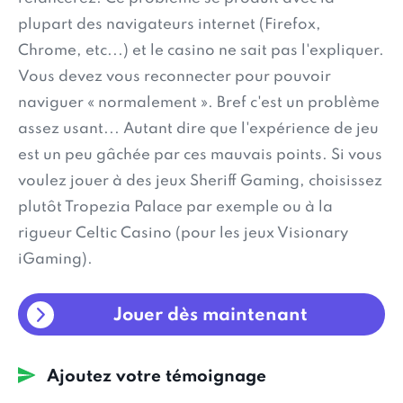
plupart des navigateurs internet (Firefox,
Chrome, etc...) et le casino ne sait pas l'expliquer.
Vous devez vous reconnecter pour pouvoir
naviguer « normalement ». Bref c'est un problème
assez usant... Autant dire que l'expérience de jeu
est un peu gâchée par ces mauvais points. Si vous
voulez jouer à des jeux Sheriff Gaming, choisissez
plutôt Tropezia Palace par exemple ou à la
rigueur Celtic Casino (pour les jeux Visionary
iGaming).
Jouer dès maintenant
Ajoutez votre témoignage