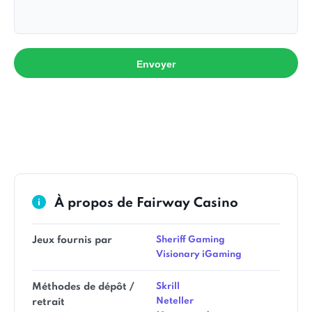
Envoyer
À propos de Fairway Casino
Jeux fournis par
Sheriff Gaming
Visionary iGaming
Méthodes de dépôt /
Skrill
Neteller
retrait