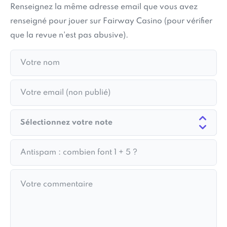
Renseignez la même adresse email que vous avez
renseigné pour jouer sur Fairway Casino (pour vérifier
que la revue n'est pas abusive).