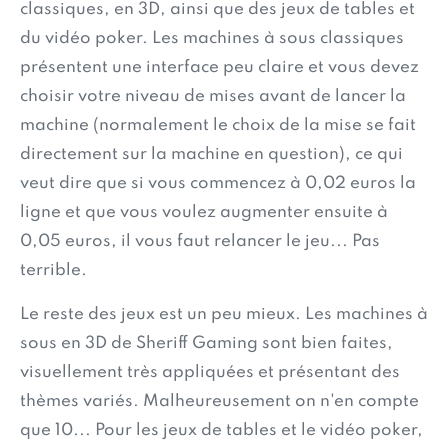
classiques, en 3D, ainsi que des jeux de tables et
du vidéo poker. Les machines à sous classiques
présentent une interface peu claire et vous devez
choisir votre niveau de mises avant de lancer la
machine (normalement le choix de la mise se fait
directement sur la machine en question), ce qui
veut dire que si vous commencez à 0,02 euros la
ligne et que vous voulez augmenter ensuite à
0,05 euros, il vous faut relancer le jeu... Pas
terrible.
Le reste des jeux est un peu mieux. Les machines à
sous en 3D de Sheriff Gaming sont bien faites,
visuellement très appliquées et présentant des
thèmes variés. Malheureusement on n'en compte
que 10... Pour les jeux de tables et le vidéo poker,