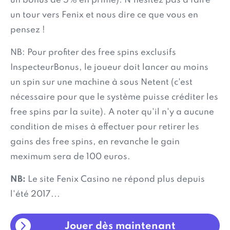
un bonus de 5% en prime). N'hésitez pas à faire
un tour vers Fenix et nous dire ce que vous en
pensez !
NB: Pour profiter des free spins exclusifs
InspecteurBonus, le joueur doit lancer au moins
un spin sur une machine à sous Netent (c'est
nécessaire pour que le système puisse créditer les
free spins par la suite). A noter qu'il n'y a aucune
condition de mises à effectuer pour retirer les
gains des free spins, en revanche le gain
meximum sera de 100 euros.
NB:
Le site Fenix Casino ne répond plus depuis
l'été 2017...
Jouer dès maintenant