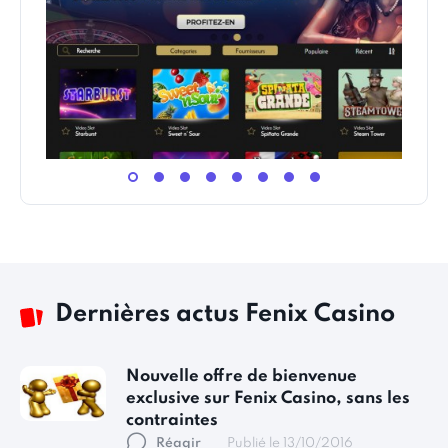
Dernières actus Fenix Casino
Nouvelle offre de bienvenue
exclusive sur Fenix Casino, sans les
contraintes
Réagir
Publié le 13/10/2016