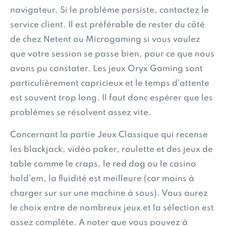
navigateur. Si le problème persiste, contactez le
service client. Il est préférable de rester du côté
de chez Netent ou Microgaming si vous voulez
que votre session se passe bien, pour ce que nous
avons pu constater. Les jeux Oryx Gaming sont
particulièrement capricieux et le temps d'attente
est souvent trop long. Il faut donc espérer que les
problèmes se résolvent assez vite.
Concernant la partie Jeux Classique qui recense
les blackjack, vidéo poker, roulette et des jeux de
table comme le craps, le red dog ou le casino
hold'em, la fluidité est meilleure (car moins à
charger sur sur une machine à sous). Vous aurez
le choix entre de nombreux jeux et la sélection est
assez complète. A noter que vous pouvez à