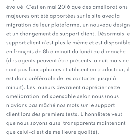
évolué. C'est en mai 2016 que des améliorations
majeures ont été apportées sur le site avec la
migration de leur plateforme, un nouveau design
et un changement de support client. Désormais le
support client n'est plus le même et est disponible
en français de 8h à minuit du lundi au dimanche
(des agents peuvent être présents la nuit mais ne
sont pas fancophones et utilisent un traducteur, il
est donc préférable de les contacter jusqu'à
minuit). Les joueurs devraient apprécier cette
amélioration indispensable selon nous (nous
n'avions pas mâché nos mots sur le support
client lors des premiers tests. L'honnêteté veut
que nous soyons aussi transparents maintenant
que celui-ci est de meilleure qualité).