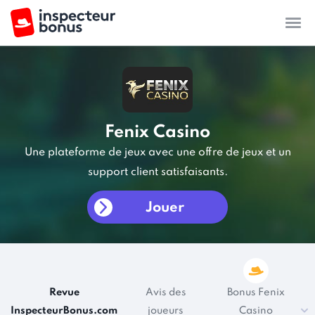
Fenix Casino
Une plateforme de jeux avec une offre de jeux et un
support client satisfaisants.
Jouer
Revue
Avis des
Bonus Fenix
InspecteurBonus.com
joueurs
Casino