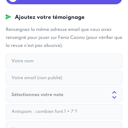
Ajoutez votre témoignage
Renseignez la même adresse email que vous avez
renseigné pour jouer sur Fenix Casino (pour vérifier que
la revue n'est pas abusive).