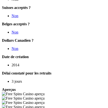
Suisses acceptés ?
Non
Belges acceptés ?
Non
Dollars Canadien ?
Non
Date de création
2014
Délai constaté pour les retraits
3 jours
Aperçus