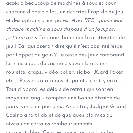
accès à beaucoup de machines à sous et pour
chacune d'entre elles, un descriptif rapide du jeu
et des options principales.
Avec RTG, quasiment
chaque machine à sous dispose d'un jackpot,
petit ou gros.
Toujours bon pour la motivation de
jeu ! Car qui oserait dire qu'il n'est pas intéressé
par l'appât du gain ? Le reste des jeux comprend
les classiques de casino à savoir blackjack,
roulette, craps, vidéo poker, sic bo, 3Card Poker,
etc... Passons aux mauvais points, car il y en a...
Tout d'abord les délais de retrait qui sont en
moyenne long – comptez une bonne dizaine de
jours, voire un peu plus. A ce titre, Jackpot Grand
Casino a fait l'objet de quelques plaintes au
niveau de certains remboursements
inacceptables. Cela ne concerne pas tous les