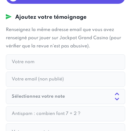
Ajoutez votre témoignage
Renseignez la même adresse email que vous avez
renseigné pour jouer sur Jackpot Grand Casino (pour
vérifier que la revue n'est pas abusive).