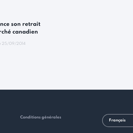
ce son retrait
rché canadien
le 25/09/2014
Conditions générales
Français