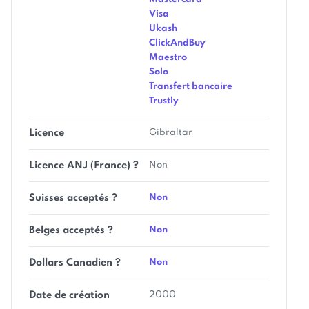
Visa
Ukash
ClickAndBuy
Maestro
Solo
Transfert bancaire
Trustly
Licence
Gibraltar
Licence ANJ (France) ?
Non
Suisses acceptés ?
Non
Belges acceptés ?
Non
Dollars Canadien ?
Non
Date de création
2000