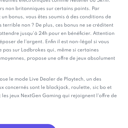
tefeuilles électroniques comme
Neteller
ou
Skrill
.
 non britanniques sur certains points. Par
c un bonus, vous êtes soumis à des conditions de
 terrible non ? De plus, ces bonus ne se créditent
ttendre jusqu'à 24h pour en bénéficier. Attention
poser de l'argent. Enfin il est non-légal si vous
e pas sur Ladbrokes qui, même si certaines
t moyennes, propose une offre de jeux absolument
ose le mode Live Dealer de Playtech, un des
x concernés sont le blackjack, roulette, sic bo et
t les jeux NextGen Gaming qui rejoignent l'offre de