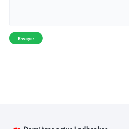
Envoyer