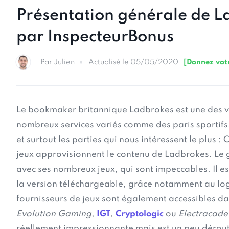
Présentation générale de L
par InspecteurBonus
Par Julien
Actualisé le 05/05/2020
[Donnez votr
Le bookmaker britannique Ladbrokes est une des va
nombreux services variés comme des paris sportifs,
et surtout les parties qui nous intéressent le plus 
jeux approvisionnent le contenu de Ladbrokes. Le
avec ses nombreux jeux, qui sont impeccables. Il 
la version téléchargeable, grâce notamment au l
fournisseurs de jeux sont également accessibles d
Evolution Gaming
,
IGT
,
Cryptologic
ou
Electracade
réellement impressionnante mais est un peu dérou