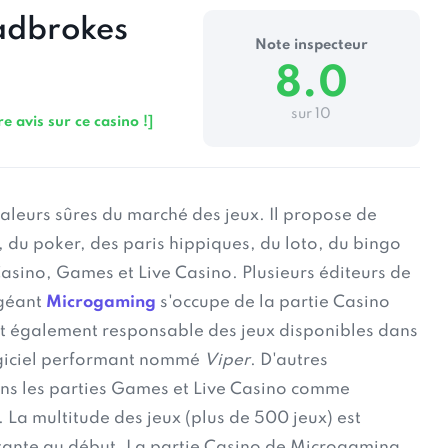
adbrokes
Note inspecteur
8.0
sur 10
e avis sur ce casino !]
leurs sûres du marché des jeux. Il propose de
 du poker, des paris hippiques, du loto, du bingo
: Casino, Games et Live Casino. Plusieurs éditeurs de
 géant
Microgaming
s'occupe de la partie Casino
est également responsable des jeux disponibles dans
ogiciel performant nommé
Viper
. D'autres
ans les parties Games et Live Casino comme
. La multitude des jeux (plus de 500 jeux) est
tante au début. La partie Casino de Microgaming