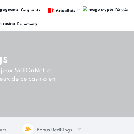
Gagnants
Bitcoin
Actualités
Paiements
gs
 jeux SkillOnNet et
ieux de ce casino en
urs
Bonus RedKings