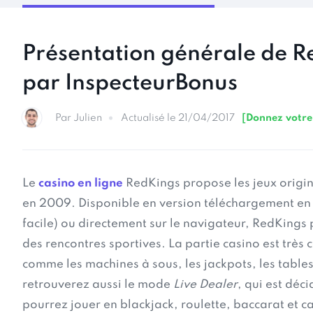
Présentation générale de R
par InspecteurBonus
Par Julien
Actualisé le 21/04/2017
[Donnez votre 
Le
casino en ligne
RedKings propose les jeux origin
en 2009. Disponible en version téléchargement en j
facile) ou directement sur le navigateur, RedKings
des rencontres sportives. La partie casino est trè
comme les machines à sous, les jackpots, les tables 
retrouverez aussi le mode
Live Dealer
, qui est déc
pourrez jouer en blackjack, roulette, baccarat et 