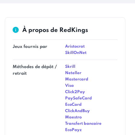
À propos de RedKings
Jeux fournis par
Aristocrat
SkillOnNet
Méthodes de dépôt /
Skrill
Neteller
retrait
Mastercard
Visa
Click2Pay
PaySafeCard
EcoCard
ClickAndBuy
Maestro
Transfert bancaire
EcoPayz