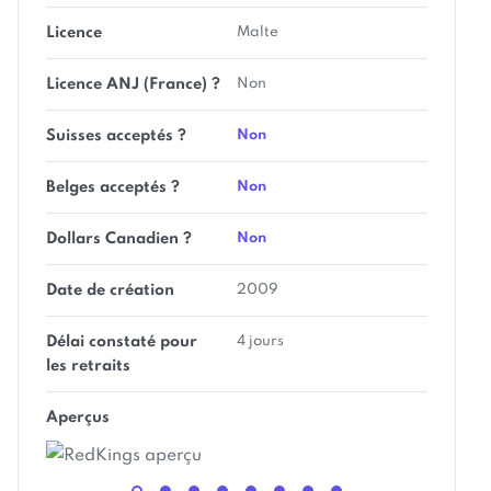
Licence
Malte
Licence ANJ (France) ?
Non
Suisses acceptés ?
Non
Belges acceptés ?
Non
Dollars Canadien ?
Non
Date de création
2009
Délai constaté pour
4 jours
les retraits
Aperçus