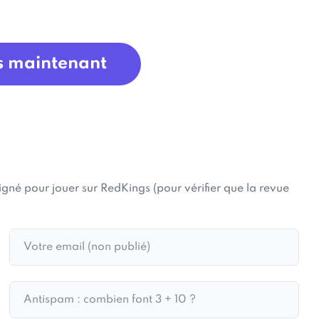
s maintenant
né pour jouer sur RedKings (pour vérifier que la revue