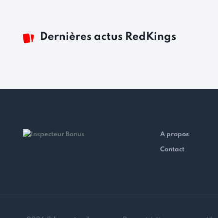
Dernières actus RedKings
A propos
Contact