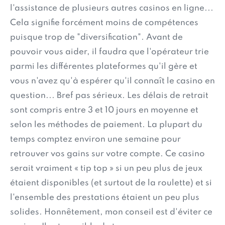
l'assistance de plusieurs autres casinos en ligne...
Cela signifie forcément moins de compétences
puisque trop de "diversification". Avant de
pouvoir vous aider, il faudra que l'opérateur trie
parmi les différentes plateformes qu'il gère et
vous n'avez qu'à espérer qu'il connaît le casino en
question... Bref pas sérieux. Les délais de retrait
sont compris entre 3 et 10 jours en moyenne et
selon les méthodes de paiement. La plupart du
temps comptez environ une semaine pour
retrouver vos gains sur votre compte. Ce casino
serait vraiment « tip top » si un peu plus de jeux
étaient disponibles (et surtout de la roulette) et si
l'ensemble des prestations étaient un peu plus
solides. Honnêtement, mon conseil est d'éviter ce