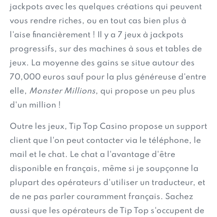
jackpots avec les quelques créations qui peuvent
vous rendre riches, ou en tout cas bien plus à
l'aise financièrement ! Il y a 7 jeux à jackpots
progressifs, sur des machines à sous et tables de
jeux. La moyenne des gains se situe autour des
70,000 euros sauf pour la plus généreuse d'entre
elle,
Monster Millions
, qui propose un peu plus
d'un million !
Outre les jeux, Tip Top Casino propose un support
client que l'on peut contacter via le téléphone, le
mail et le chat. Le chat a l'avantage d'être
disponible en français, même si je soupçonne la
plupart des opérateurs d'utiliser un traducteur, et
de ne pas parler couramment français. Sachez
aussi que les opérateurs de Tip Top s'occupent de