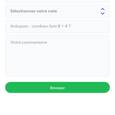
Envoyer