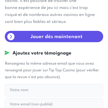
casino. Il est possible de trouver une
bonne expérience de jeu ici mais c'est trop
risqué et de nombreux autres casinos en ligne
sont bien plus fiables et sérieux.
Jouer dès maintenant
Ajoutez votre témoignage
Renseignez la même adresse email que vous avez
renseigné pour jouer sur Tip Top Casino (pour vérifier
que la revue n'est pas abusive).