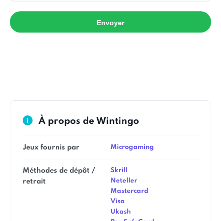
Envoyer
À propos de Wintingo
Jeux fournis par
Microgaming
Méthodes de dépôt /
Skrill
Neteller
retrait
Mastercard
Visa
Ukash