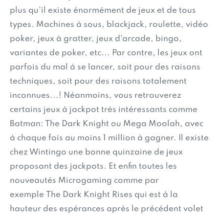
plus qu'il existe énormément de jeux et de tous
types. Machines à sous, blackjack, roulette, vidéo
poker, jeux à gratter, jeux d'arcade, bingo,
variantes de poker, etc... Par contre, les jeux ont
parfois du mal à se lancer, soit pour des raisons
techniques, soit pour des raisons totalement
inconnues...! Néanmoins, vous retrouverez
certains jeux à jackpot très intéressants comme
Batman: The Dark Knight ou Mega Moolah, avec
à chaque fois au moins 1 million à gagner. Il existe
chez Wintingo une bonne quinzaine de jeux
proposant des jackpots. Et enfin toutes les
nouveautés Microgaming comme par
exemple The Dark Knight Rises qui est à la
hauteur des espérances après le précédent volet