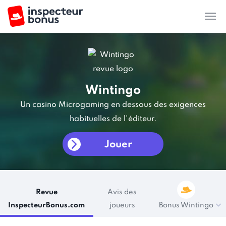
Wintingo
Un casino Microgaming en dessous des exigences
habituelles de l'éditeur.
Jouer
Revue
Avis des
InspecteurBonus.com
joueurs
Bonus Wintingo