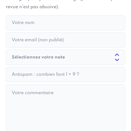
revue n'est pas abusive).