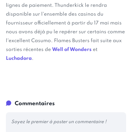
lignes de paiement. Thunderkick le rendra
disponible sur l'ensemble des casinos du
fournisseur officiellement à partir du 17 mai mais
nous avons déjà pu le repérer sur certains comme
l'excellent Casumo. Flames Busters fait suite aux
sorties récentes de
Well of Wonders
et
Luchadora
.
Commentaires
Soyez le premier à poster un commentaire !