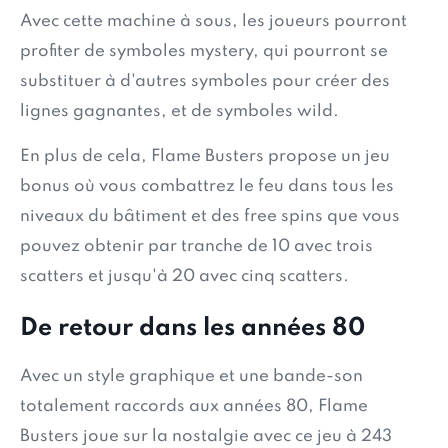
Avec cette machine à sous, les joueurs pourront
profiter de symboles mystery, qui pourront se
substituer à d'autres symboles pour créer des
lignes gagnantes, et de symboles wild.
En plus de cela, Flame Busters propose un jeu
bonus où vous combattrez le feu dans tous les
niveaux du bâtiment et des free spins que vous
pouvez obtenir par tranche de 10 avec trois
scatters et jusqu'à 20 avec cinq scatters.
De retour dans les années 80
Avec un style graphique et une bande-son
totalement raccords aux années 80, Flame
Busters joue sur la nostalgie avec ce jeu à 243