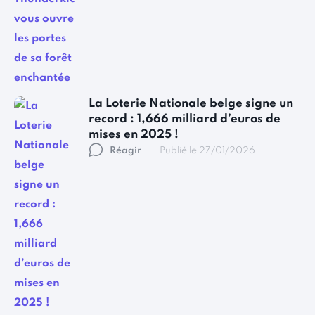
La Loterie Nationale belge signe un
record : 1,666 milliard d’euros de
mises en 2025 !
Réagir
Publié le 27/01/2026