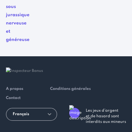
A propos
Conditions générales
Contact
Les jeux d’argent
Français
et de hasard sont
interdits aux mineurs