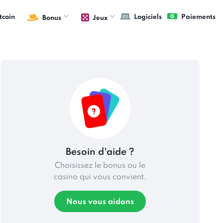
tcoin
Logiciels
Paiements
Bonus
Jeux
Besoin d'aide ?
Choisissez le bonus ou le
casino qui vous convient.
Nous vous aidons