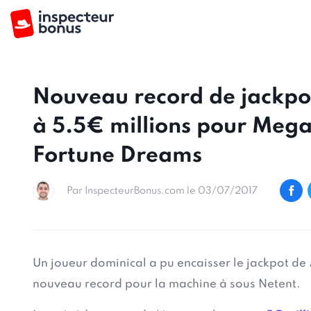
Nouveau record de jackpo
à 5.5€ millions pour Meg
Fortune Dreams
Par InspecteurBonus.com le 03/07/2017
Un joueur dominical a pu encaisser le jackpot de
nouveau record pour la machine à sous Netent.