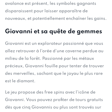
avalance est présent, les symboles gagnants
disparaissent pour laisser apparaître de
nouveaux, et potentiellement enchaîner les gains.
Giovanni et sa quête de gemmes
Giovanni est un explorateur passionné que vous
allez retrouver à l'orée d'une caverne perdue au
milieu de la forêt. Passionné par les métaux
précieux, Giovanni fouille pour tenter de trouver
des merveilles, sachant que le joyau le plus rare
est le diamant.
Le jeu propose des free spins avec l'icône de
Giovanni. Vous pouvez profiter de tours gratuits
dès que cinq Giovannis ou plus sont trouvés sur