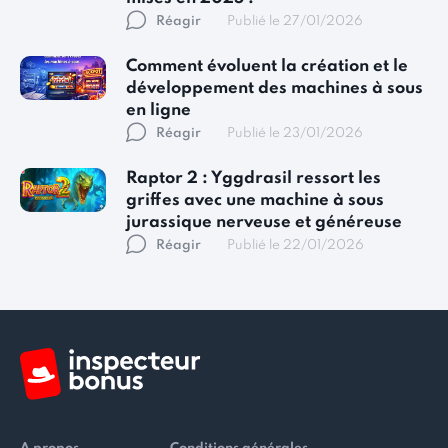
Réagir
Publié le 27/01/2026
Comment évoluent la création et le
développement des machines à sous
en ligne
Réagir
Publié le 23/01/2026
Raptor 2 : Yggdrasil ressort les
griffes avec une machine à sous
jurassique nerveuse et généreuse
Réagir
Publié le 22/01/2026