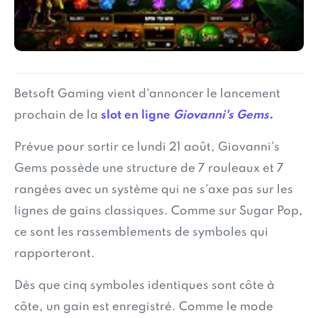
Betsoft Gaming vient d'annoncer le lancement
prochain de la
slot en ligne
Giovanni's Gems.
Prévue pour sortir ce lundi 21 août, Giovanni's
Gems possède une structure de 7 rouleaux et 7
rangées avec un système qui ne s'axe pas sur les
lignes de gains classiques. Comme sur Sugar Pop,
ce sont les rassemblements de symboles qui
rapporteront.
Dès que cinq symboles identiques sont côte à
côte, un gain est enregistré. Comme le mode