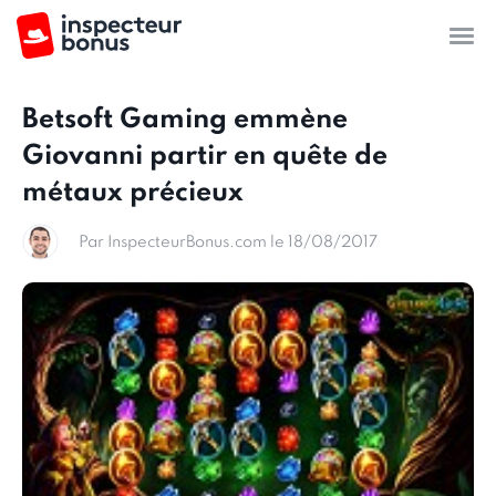
Betsoft Gaming emmène
Giovanni partir en quête de
métaux précieux
Par InspecteurBonus.com le 18/08/2017