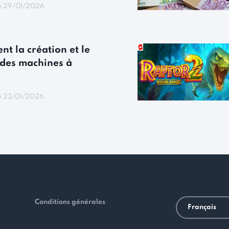
le 29/01/2026
t la création et le
des machines à
le 23/01/2026
Conditions générales
Français