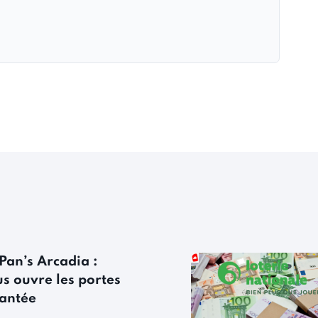
Pan’s Arcadia :
s ouvre les portes
hantée