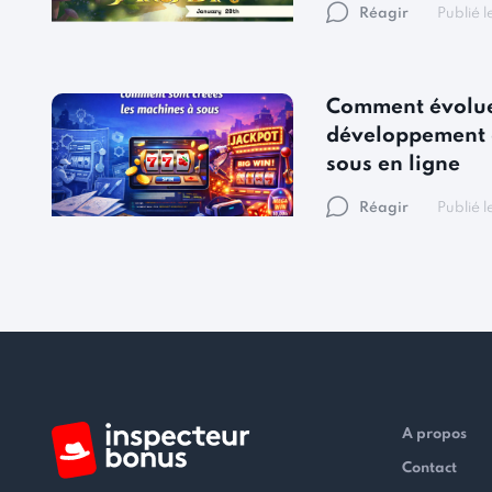
Réagir
Publié 
Comment évoluen
développement 
sous en ligne
Réagir
Publié 
A propos
Contact