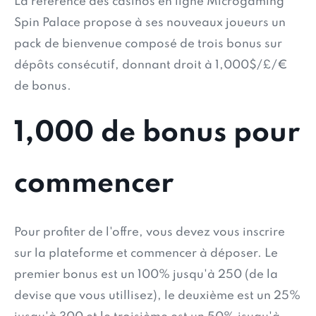
La référence des casinos en ligne Microgaming
Spin Palace propose à ses nouveaux joueurs un
pack de bienvenue composé de trois bonus sur
dépôts consécutif, donnant droit à 1,000$/£/€
de bonus.
1,000 de bonus pour
commencer
Pour profiter de l'offre, vous devez vous inscrire
sur la plateforme et commencer à déposer. Le
premier bonus est un 100% jusqu'à 250 (de la
devise que vous utillisez), le deuxième est un 25%