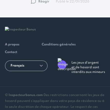
Réagir
Publié le 22/01/2026
A propos
Conditions générales
Contact
Les jeux d’argent
Français
et de hasard sont
interdits aux mineurs
©
Inspecteurbonus.com
Des restrictions concernant les jeux de
hasard peuvent s'appliquer dans votre pays de résidence ou à
la seule discrétion de chaque opérateur. Le respect de ces