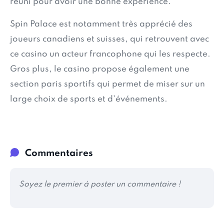
réuni pour avoir une bonne expérience.
Spin Palace est notamment très apprécié des
joueurs canadiens et suisses, qui retrouvent avec
ce casino un acteur francophone qui les respecte.
Gros plus, le casino propose également une
section paris sportifs qui permet de miser sur un
large choix de sports et d'événements.
Commentaires
Soyez le premier à poster un commentaire !