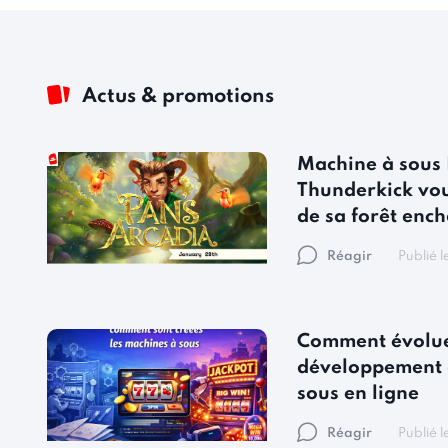
Actus & promotions
Machine à sous 
Thunderkick vou
de sa forêt enc
Réagir
Publié 
Comment évoluen
développement 
sous en ligne
Réagir
Publié 