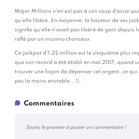
Major Millions n'en est pas à son coup d'essai pui
qu'elle libère. En moyenne, la hauteur de ses ja
signifie qu'elle n'avait pas libéré de gain depui
raflé par un inconnu chanceux.
Ce jackpot d'1,2$ million est le cinquième plus i
que son record a été établi en mai 2017, quand un
trouver une façon de dépenser cet argent, ce qui es
pas la moins enviable...!).
Commentaires
Soyez le premier à poster un commentaire !