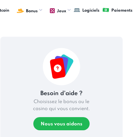
tcoin
Logiciels
Paiements
Bonus
Jeux
Besoin d'aide ?
Choisissez le bonus ou le
casino qui vous convient.
Nous vous aidons