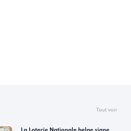
Tout voir
La Loterie Nationale belge signe