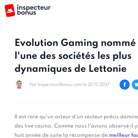
Evolution Gaming nommé
l'une des sociétés les plus
dynamiques de Lettonie
Par InspecteurBonus.com le 21/11/2017
Il est rare qu'un acteur d'un secteur précis dom
des live casino. Comme nous l'avions observé il y
huit année de suite la récompense de
meilleur fo