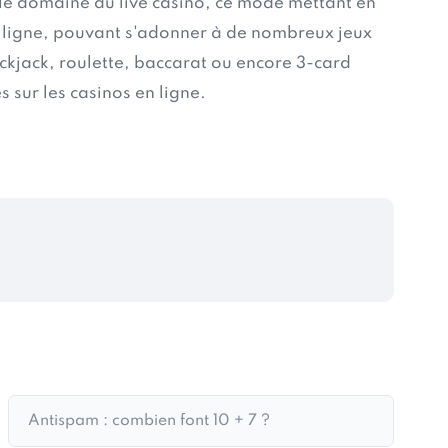
 le domaine du live casino, ce mode mettant en
en ligne, pouvant s'adonner à de nombreux jeux
ckjack, roulette, baccarat ou encore 3-card
s sur les casinos en ligne.