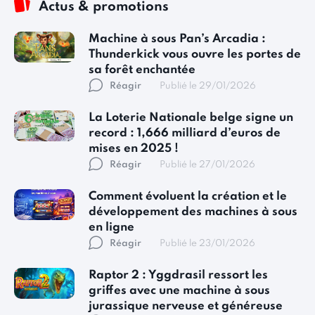
Actus & promotions
Machine à sous Pan’s Arcadia :
Thunderkick vous ouvre les portes de
sa forêt enchantée
Réagir
Publié le 29/01/2026
La Loterie Nationale belge signe un
record : 1,666 milliard d’euros de
mises en 2025 !
Réagir
Publié le 27/01/2026
Comment évoluent la création et le
développement des machines à sous
en ligne
Réagir
Publié le 23/01/2026
Raptor 2 : Yggdrasil ressort les
griffes avec une machine à sous
jurassique nerveuse et généreuse