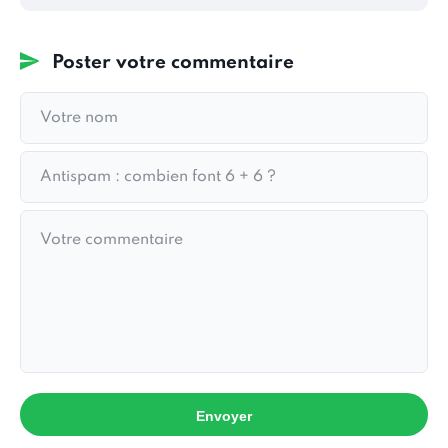
Poster votre commentaire
Envoyer