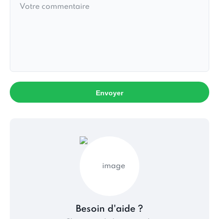
Envoyer
Besoin d'aide ?