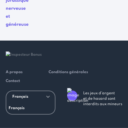
A propos
Conditions générales
Contact
Les jeux d’argent
Français
et de hasard sont
interdits aux mineurs
Français