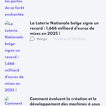
La Loterie Nationale belge signe un
record : 1,666 milliard d’euros de
mises en 2025 !
Réagir
Publié le 27/01/2026
Comment évoluent la création et le
développement des machines à sous