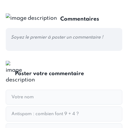
Commentaires
Soyez le premier à poster un commentaire !
Poster votre commentaire