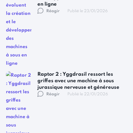
en ligne
Réagir
Publié le 23/01/2026
Raptor 2 : Yggdrasil ressort les
griffes avec une machine à sous
jurassique nerveuse et généreuse
Réagir
Publié le 22/01/2026