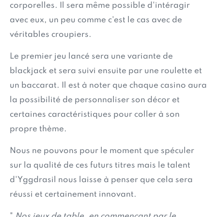
corporelles. Il sera même possible d'intéragir
avec eux, un peu comme c'est le cas avec de
véritables croupiers.
Le premier jeu lancé sera une variante de
blackjack et sera suivi ensuite par une roulette et
un baccarat. Il est à noter que chaque casino aura
la possibilité de personnaliser son décor et
certaines caractéristiques pour coller à son
propre thème.
Nous ne pouvons pour le moment que spéculer
sur la qualité de ces futurs titres mais le talent
d'Yggdrasil nous laisse à penser que cela sera
réussi et certainement innovant.
"
Nos jeux de table, en commençant par le