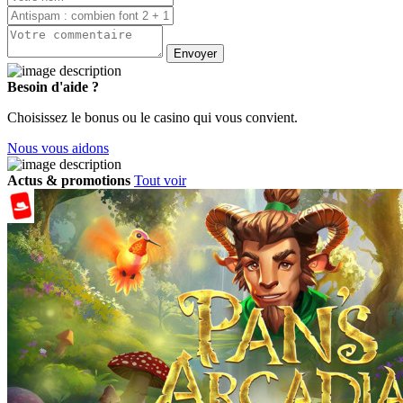
Envoyer
Besoin d'aide ?
Choisissez le bonus ou le casino qui vous convient.
Nous vous aidons
Actus & promotions
Tout voir