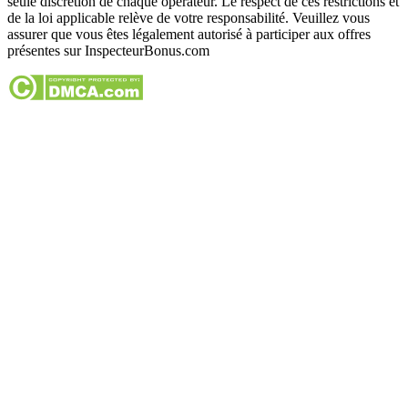
seule discrétion de chaque opérateur. Le respect de ces restrictions et
de la loi applicable relève de votre responsabilité. Veuillez vous
assurer que vous êtes légalement autorisé à participer aux offres
présentes sur InspecteurBonus.com