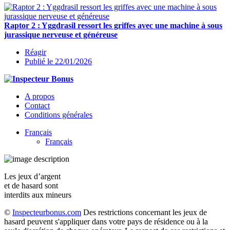
Raptor 2 : Yggdrasil ressort les griffes avec une machine à sous
jurassique nerveuse et généreuse
Réagir
Publié le 22/01/2026
A propos
Contact
Conditions générales
Français
Français
Les jeux d’argent
et de hasard sont
interdits aux mineurs
©
Inspecteurbonus.com
Des restrictions concernant les jeux de
hasard peuvent s'appliquer dans votre pays de résidence ou à la