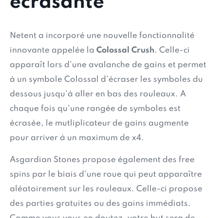
écrasante
Netent a incorporé une nouvelle fonctionnalité
innovante appelée la
Colossal Crush
. Celle-ci
apparaît lors d'une avalanche de gains et permet
à un symbole Colossal d'écraser les symboles du
dessous jusqu'à aller en bas des rouleaux. A
chaque fois qu'une rangée de symboles est
écrasée, le mutliplicateur de gains augmente
pour arriver à un maximum de x4.
Asgardian Stones propose également des free
spins par le biais d'une roue qui peut apparaître
aléatoirement sur les rouleaux. Celle-ci propose
des parties gratuites ou des gains immédiats.