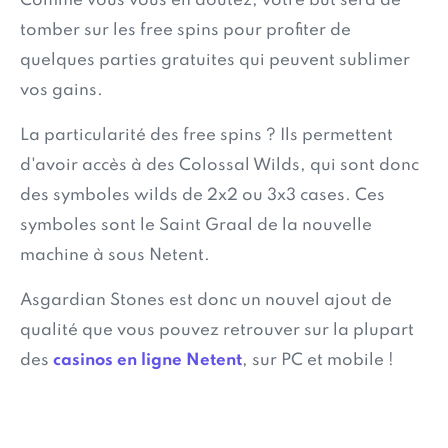
Comme vous vous en doutez, votre but sera de
tomber sur les free spins pour profiter de
quelques parties gratuites qui peuvent sublimer
vos gains.
La particularité des free spins ? Ils permettent
d'avoir accès à des Colossal Wilds, qui sont donc
des symboles wilds de 2x2 ou 3x3 cases. Ces
symboles sont le Saint Graal de la nouvelle
machine à sous Netent.
Asgardian Stones est donc un nouvel ajout de
qualité que vous pouvez retrouver sur la plupart
des
casinos en ligne Netent
, sur PC et mobile !