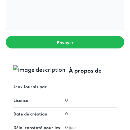
Envoyer
À propos de
Jeux fournis par
Licence
0
Date de création
0
Délai constaté pour les
0 jour