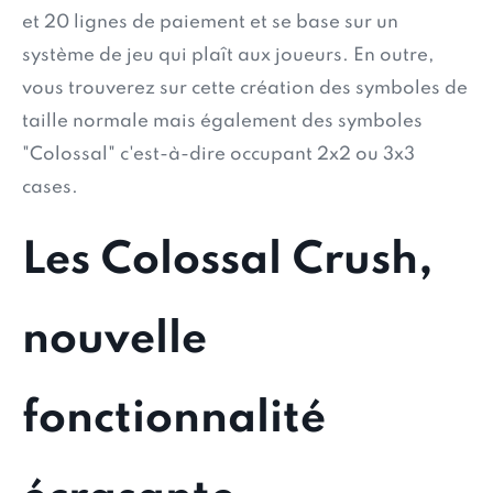
et 20 lignes de paiement et se base sur un
système de jeu qui plaît aux joueurs. En outre,
vous trouverez sur cette création des symboles de
taille normale mais également des symboles
"Colossal" c'est-à-dire occupant 2x2 ou 3x3
cases.
Les Colossal Crush,
nouvelle
fonctionnalité