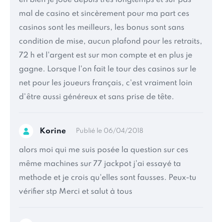
eh bien je joue depuis très longtemps et sur pas
mal de casino et sincèrement pour ma part ces
casinos sont les meilleurs, les bonus sont sans
condition de mise, aucun plafond pour les retraits,
72 h et l'argent est sur mon compte et en plus je
gagne. Lorsque l'on fait le tour des casinos sur le
net pour les joueurs français, c'est vraiment loin
d'être aussi généreux et sans prise de tête.
Korine
Publié le 06/04/2018
alors moi qui me suis posée la question sur ces
même machines sur 77 jackpot j'ai essayé ta
methode et je crois qu'elles sont fausses. Peux-tu
vérifier stp Merci et salut à tous