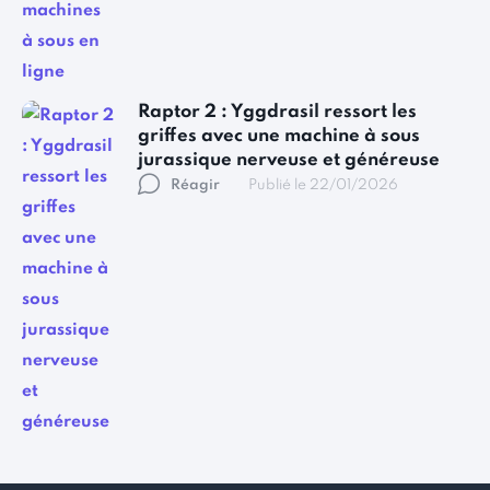
Raptor 2 : Yggdrasil ressort les
griffes avec une machine à sous
jurassique nerveuse et généreuse
Réagir
Publié le 22/01/2026