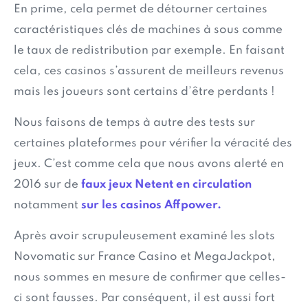
En prime, cela permet de détourner certaines
caractéristiques clés de machines à sous comme
le taux de redistribution par exemple. En faisant
cela, ces casinos s’assurent de meilleurs revenus
mais les joueurs sont certains d’être perdants !
Nous faisons de temps à autre des tests sur
certaines plateformes pour vérifier la véracité des
jeux. C’est comme cela que nous avons alerté en
2016 sur de
faux jeux Netent en circulation
notamment
sur les casinos Affpower.
Après avoir scrupuleusement examiné les slots
Novomatic sur France Casino et MegaJackpot,
nous sommes en mesure de confirmer que celles-
ci sont fausses. Par conséquent, il est aussi fort