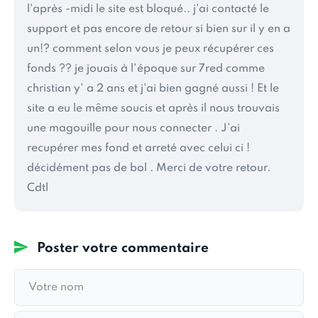
l'après -midi le site est bloqué.. j'ai contacté le
support et pas encore de retour si bien sur il y en a
un!? comment selon vous je peux récupérer ces
fonds ?? je jouais à l'époque sur 7red comme
christian y' a 2 ans et j'ai bien gagné aussi ! Et le
site a eu le même soucis et après il nous trouvais
une magouille pour nous connecter . J'ai
recupérer mes fond et arreté avec celui ci !
décidément pas de bol . Merci de votre retour.
Cdtl
Poster votre commentaire