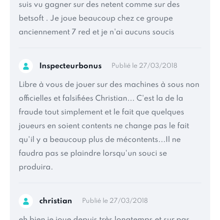
suis vu gagner sur des netent comme sur des
betsoft . Je joue beaucoup chez ce groupe
anciennement 7 red et je n'ai aucuns soucis
Inspecteurbonus
Publié le 27/03/2018
Libre à vous de jouer sur des machines à sous non
officielles et falsifiées Christian... C'est la de la
fraude tout simplement et le fait que quelques
joueurs en soient contents ne change pas le fait
qu'il y a beaucoup plus de mécontents...Il ne
faudra pas se plaindre lorsqu'un souci se
produira.
christian
Publié le 27/03/2018