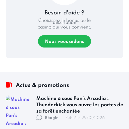
Besoin d'aide ?
Choisissez le bonus ou le
casino qui vous convient.
Nous vous aidons
Actus & promotions
Machine à sous Pan’s Arcadia :
Thunderkick vous ouvre les portes de
sa forêt enchantée
Réagir
Publié le 29/01/2026