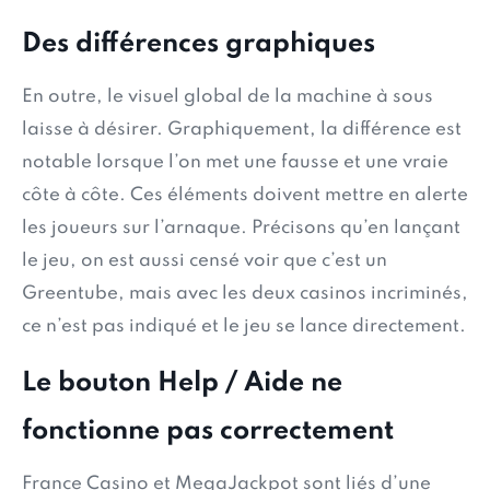
Des différences graphiques
En outre, le visuel global de la machine à sous
laisse à désirer. Graphiquement, la différence est
notable lorsque l’on met une fausse et une vraie
côte à côte. Ces éléments doivent mettre en alerte
les joueurs sur l’arnaque. Précisons qu’en lançant
le jeu, on est aussi censé voir que c’est un
Greentube, mais avec les deux casinos incriminés,
ce n’est pas indiqué et le jeu se lance directement.
Le bouton Help / Aide ne
fonctionne pas correctement
France Casino et MegaJackpot sont liés d’une