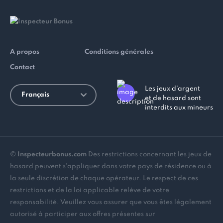
A propos
Conditions générales
Contact
Les jeux d’argent
Français
et de hasard sont
interdits aux mineurs
©
Inspecteurbonus.com
Des restrictions concernant les jeux de
hasard peuvent s'appliquer dans votre pays de résidence ou à
la seule discrétion de chaque opérateur. Le respect de ces
restrictions et de la loi applicable relève de votre
responsabilité. Veuillez vous assurer que vous êtes légalement
autorisé à participer aux offres présentes sur