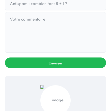
Envoyer