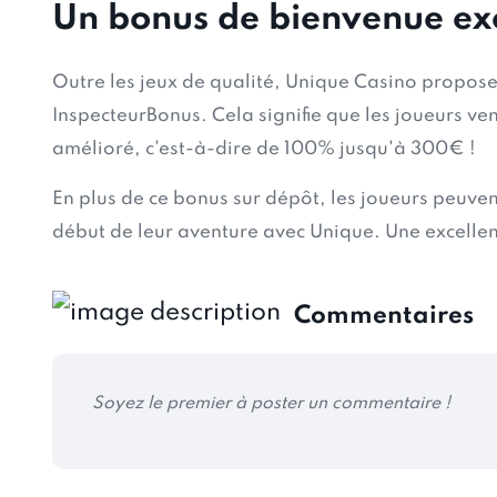
Un bonus de bienvenue excl
Outre les jeux de qualité, Unique Casino propose
InspecteurBonus. Cela signifie que les joueurs ve
amélioré, c'est-à-dire de 100% jusqu'à 300€ !
En plus de ce bonus sur dépôt, les joueurs peuven
début de leur aventure avec Unique. Une excellen
Commentaires
Soyez le premier à poster un commentaire !