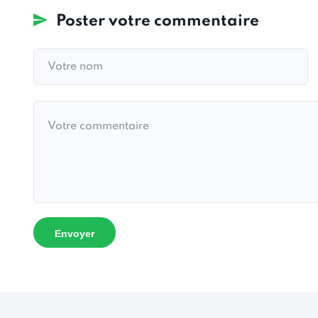
Poster votre commentaire
Envoyer