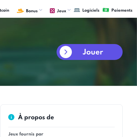
tcoin
Logiciels
Paiements
Bonus
Jeux
Jouer
À propos de
Jeux fournis par