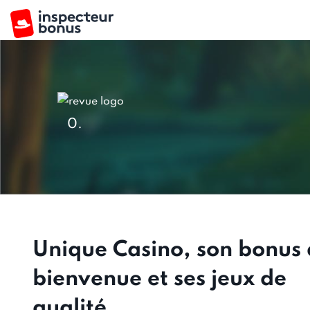
0.
Unique Casino, son bonus
bienvenue et ses jeux de
qualité