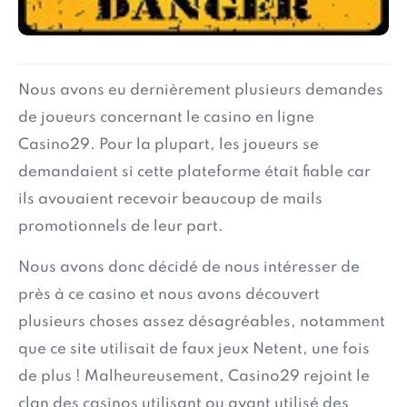
Nous avons eu dernièrement plusieurs demandes
de joueurs concernant le casino en ligne
Casino29. Pour la plupart, les joueurs se
demandaient si cette plateforme était fiable car
ils avouaient recevoir beaucoup de mails
promotionnels de leur part.
Nous avons donc décidé de nous intéresser de
près à ce casino et nous avons découvert
plusieurs choses assez désagréables, notamment
que ce site utilisait de faux jeux Netent, une fois
de plus ! Malheureusement, Casino29 rejoint le
clan des casinos utilisant ou ayant utilisé des