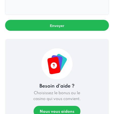
Envoyer
Besoin d'aide ?
Choisissez le bonus ou le
casino qui vous convient.
Nous vous aidons