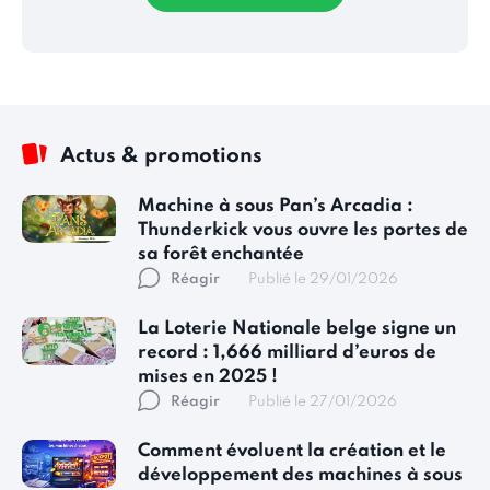
Actus & promotions
Machine à sous Pan’s Arcadia :
Thunderkick vous ouvre les portes de
sa forêt enchantée
Réagir
Publié le 29/01/2026
La Loterie Nationale belge signe un
record : 1,666 milliard d’euros de
mises en 2025 !
Réagir
Publié le 27/01/2026
Comment évoluent la création et le
développement des machines à sous