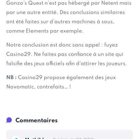
Gonzo’s Quest n’est pas hébergé par Netent mais
par une autre entité. Des conclusions similaires
ont été faites sur d’autres machines à sous,
comme Elements par exemple.
Notre conclusion est donc sans appel : fuyez
Casino29. Ne faites pas confiance à un site qui
falsifie des jeux officiels afin d’attirer les joueurs.
NB :
Casino29 propose également des jeux
Novomatic, contrefaits… !
Commentaires