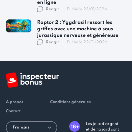
en ligne
Réagir
Publié le 23/01/2026
Raptor 2 : Yggdrasil ressort les
griffes avec une machine à sous
jurassique nerveuse et généreuse
Réagir
Publié le 22/01/2026
A propos
Conditions générales
Contact
Les jeux d’argent
Français
et de hasard sont