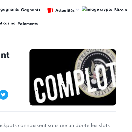
Gagnants
Bitcoin
Actualités
Paiements
ent
r
ackpots connaissent sans aucun doute les slots