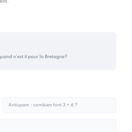
ent.
quand n'est il pour la Bretagne?