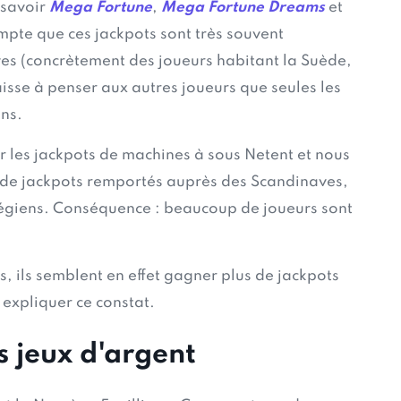
 savoir
Mega Fortune
,
Mega Fortune Dreams
et
compte que ces jackpots sont très souvent
es (concrètement des joueurs habitant la Suède,
aisse à penser aux autres joueurs que seules les
ins.
r les jackpots de machines à sous Netent et nous
 de jackpots remportés auprès des Scandinaves,
végiens. Conséquence : beaucoup de joueurs sont
, ils semblent en effet gagner plus de jackpots
 expliquer ce constat.
s jeux d'argent