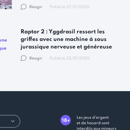
Réagir
Publié le 27/01/2026
Raptor 2 : Yggdrasil ressort les
griffes avec une machine à sous
jurassique nerveuse et généreuse
Réagir
Publié le 22/01/2026
Les jeux d’argent
et de hasard sont
interdits aux mineurs