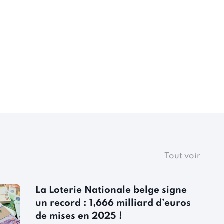
Tout voir
La Loterie Nationale belge signe
un record : 1,666 milliard d’euros
de mises en 2025 !