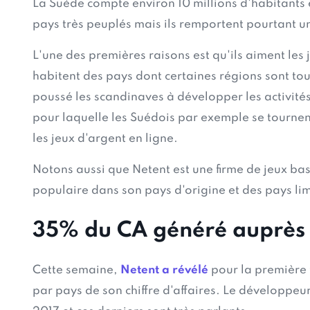
La Suède compte environ 10 millions d'habitants 
pays très peuplés mais ils remportent pourtant u
L'une des premières raisons est qu'ils aiment les
habitent des pays dont certaines régions sont tou
poussé les scandinaves à développer les activités
pour laquelle les Suédois par exemple se tournent
les jeux d'argent en ligne.
Notons aussi que Netent est une firme de jeux basé
populaire dans son pays d'origine et des pays li
35% du CA généré auprès
Cette semaine,
Netent a révélé
pour la première 
par pays de son chiffre d'affaires. Le développeu