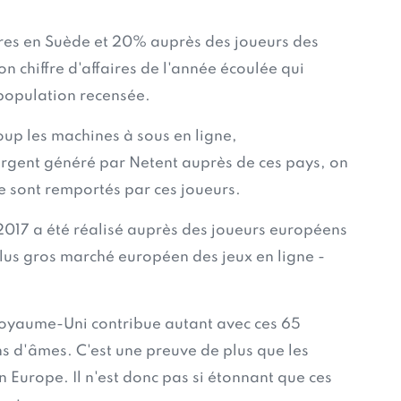
faires en Suède et 20% auprès des joueurs des
 chiffre d'affaires de l'année écoulée qui
 population recensée.
up les machines à sous en ligne,
'argent généré par Netent auprès de ces pays, on
e sont remportés par ces joueurs.
017 a été réalisé auprès des joueurs européens
lus gros marché européen des jeux en ligne -
 Royaume-Uni contribue autant avec ces 65
ons d'âmes. C'est une preuve de plus que les
n Europe. Il n'est donc pas si étonnant que ces