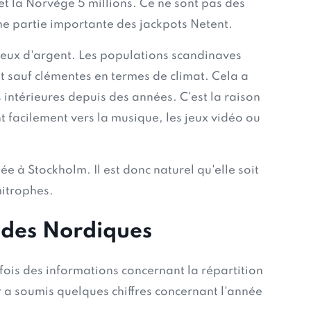
et la Norvège 5 millions. Ce ne sont pas des
ne partie importante des jackpots Netent.
 jeux d'argent. Les populations scandinaves
t sauf clémentes en termes de climat. Cela a
 intérieures depuis des années. C'est la raison
 facilement vers la musique, les jeux vidéo ou
e à Stockholm. Il est donc naturel qu'elle soit
mitrophes.
 des Nordiques
fois des informations concernant la répartition
r a soumis quelques chiffres concernant l'année