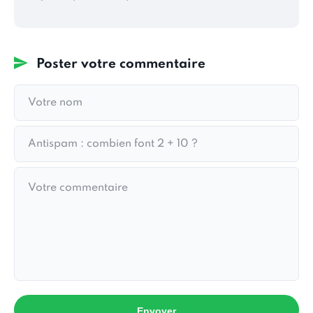
Poster votre commentaire
Envoyer