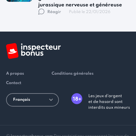
jurassique nerveuse et généreuse
Réagir
Publié le 22/01/2026
A propos
Conditions générales
Contact
Les jeux d’argent
Français
et de hasard sont
interdits aux mineurs