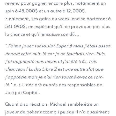
revenu pour gagner encore plus, notamment un
spin à 48,000$ et un autre à 12,000$.
Finalement, ses gains du week-end se porteront à
541,090$, en espérant qu'il ne provoque pas plus
la chance et qu'il encaisse son dû...
"
J'aime jouer sur la slot Super 6 mais j'étais assez
énervé cette nuit-là car je ne touchais rien. Puis
j'ai augmenté mes mises et j'ai été très, très
chanceux ! Lucha Libre 2 est une autre slot que
j'apprécie mais je n'ai rien touché avec ce soir-
là.
" a-t-il déclaré auprès des responsables de
Jackpot Capital.
Quant à sa réaction, Michael semble être un
joueur de poker accompli puisqu'il n'a quasiment