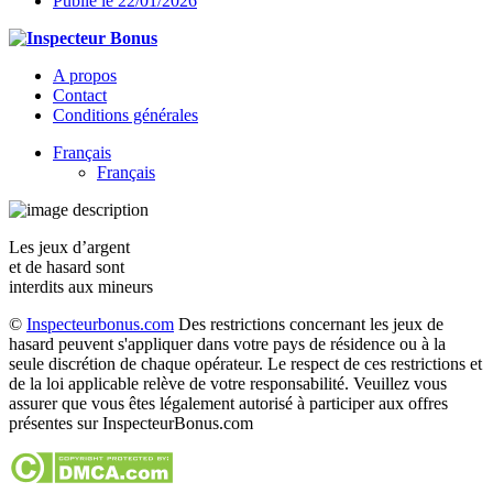
Publié le 22/01/2026
A propos
Contact
Conditions générales
Français
Français
Les jeux d’argent
et de hasard sont
interdits aux mineurs
©
Inspecteurbonus.com
Des restrictions concernant les jeux de
hasard peuvent s'appliquer dans votre pays de résidence ou à la
seule discrétion de chaque opérateur. Le respect de ces restrictions et
de la loi applicable relève de votre responsabilité. Veuillez vous
assurer que vous êtes légalement autorisé à participer aux offres
présentes sur InspecteurBonus.com