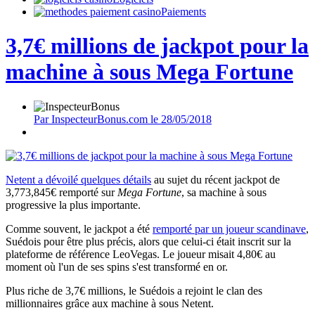
Paiements
3,7€ millions de jackpot pour la
machine à sous Mega Fortune
Par InspecteurBonus.com le 28/05/2018
Netent a dévoilé quelques détails
au sujet du récent jackpot de
3,773,845€ remporté sur
Mega Fortune
, sa machine à sous
progressive la plus importante.
Comme souvent, le jackpot a été
remporté par un joueur scandinave
,
Suédois pour être plus précis, alors que celui-ci était inscrit sur la
plateforme de référence LeoVegas. Le joueur misait 4,80€ au
moment où l'un de ses spins s'est transformé en or.
Plus riche de 3,7€ millions, le Suédois a rejoint le clan des
millionnaires grâce aux machine à sous Netent.