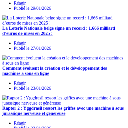
Réagir
Publié le 29/01/2026
La Loterie Nationale belge signe un record : 1,666 milliard
d’euros de mises en 2025 !
Réagir
Publié le 27/01/2026
Comment évoluent la création et le développement des
machines à sous en ligne
Réagir
Publié le 23/01/2026
Raptor 2 : Yggdrasil ressort les griffes avec une machine à sous
jurassique nerveuse et généreuse
Réagir