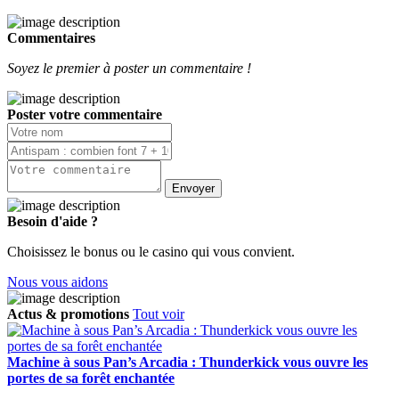
Commentaires
Soyez le premier à poster un commentaire !
Poster votre commentaire
Envoyer
Besoin d'aide ?
Choisissez le bonus ou le casino qui vous convient.
Nous vous aidons
Actus & promotions
Tout voir
Machine à sous Pan’s Arcadia : Thunderkick vous ouvre les
portes de sa forêt enchantée