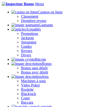
Menu
Casinos en ligne
Classement
Dernières revues
Gagnants
Actualités
Promotions
Jackpots
Streaming
Guides
Revues
Divers
Bitcoin
Bonus
Bonus sans dépôt
Bonus avec dépôt
Jeux
Machines à sous
Video Poker
Roulette
Blackjack
Craps
Baccara
Logiciels