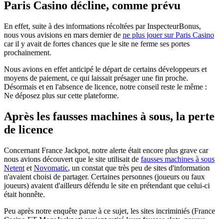
Paris Casino décline, comme prévu
En effet, suite à des informations récoltées par InspecteurBonus,
nous vous avisions en mars dernier de
ne plus jouer sur Paris Casino
car il y avait de fortes chances que le site ne ferme ses portes
prochainement.
Nous avions en effet anticipé le départ de certains développeurs et
moyens de paiement, ce qui laissait présager une fin proche.
Désormais et en l'absence de licence, notre conseil reste le même :
Ne déposez plus sur cette plateforme.
Après les fausses machines à sous, la perte
de licence
Concernant France Jackpot, notre alerte était encore plus grave car
nous avions découvert que le site utilisait de
fausses machines à sous
Netent
et
Novomatic
, un constat que très peu de sites d'information
n'avaient choisi de partager. Certaines personnes (joueurs ou faux
joueurs) avaient d'ailleurs défendu le site en prétendant que celui-ci
était honnête.
Peu après notre enquête parue à ce sujet, les sites incriminiés (France