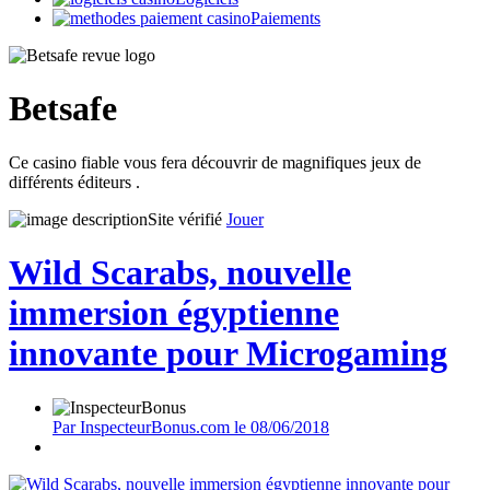
Paiements
Betsafe
Ce casino fiable vous fera découvrir de magnifiques jeux de
différents éditeurs .
Site vérifié
Jouer
Wild Scarabs, nouvelle
immersion égyptienne
innovante pour Microgaming
Par InspecteurBonus.com le 08/06/2018