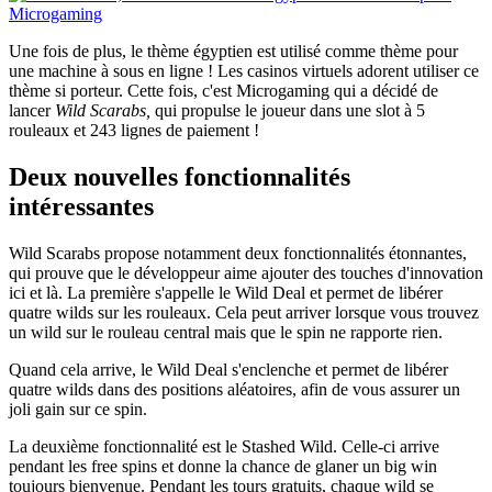
Une fois de plus, le thème égyptien est utilisé comme thème pour
une machine à sous en ligne ! Les casinos virtuels adorent utiliser ce
thème si porteur. Cette fois, c'est Microgaming qui a décidé de
lancer
Wild Scarabs,
qui propulse le joueur dans une slot à 5
rouleaux et 243 lignes de paiement !
Deux nouvelles fonctionnalités
intéressantes
Wild Scarabs propose notamment deux fonctionnalités étonnantes,
qui prouve que le développeur aime ajouter des touches d'innovation
ici et là. La première s'appelle le Wild Deal et permet de libérer
quatre wilds sur les rouleaux. Cela peut arriver lorsque vous trouvez
un wild sur le rouleau central mais que le spin ne rapporte rien.
Quand cela arrive, le Wild Deal s'enclenche et permet de libérer
quatre wilds dans des positions aléatoires, afin de vous assurer un
joli gain sur ce spin.
La deuxième fonctionnalité est le Stashed Wild. Celle-ci arrive
pendant les free spins et donne la chance de glaner un big win
toujours bienvenue. Pendant les tours gratuits, chaque wild se