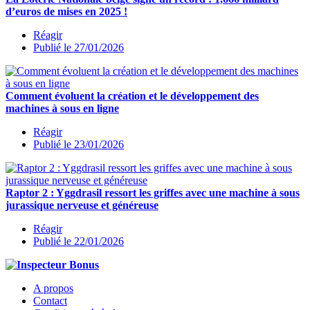
d’euros de mises en 2025 !
Réagir
Publié le 27/01/2026
Comment évoluent la création et le développement des
machines à sous en ligne
Réagir
Publié le 23/01/2026
Raptor 2 : Yggdrasil ressort les griffes avec une machine à sous
jurassique nerveuse et généreuse
Réagir
Publié le 22/01/2026
A propos
Contact