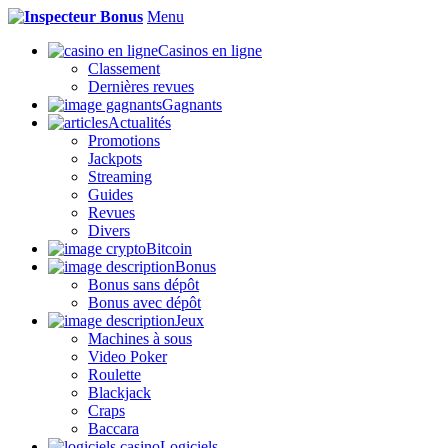
Menu
Casinos en ligne
Classement
Dernières revues
Gagnants
Actualités
Promotions
Jackpots
Streaming
Guides
Revues
Divers
Bitcoin
Bonus
Bonus sans dépôt
Bonus avec dépôt
Jeux
Machines à sous
Video Poker
Roulette
Blackjack
Craps
Baccara
Logiciels