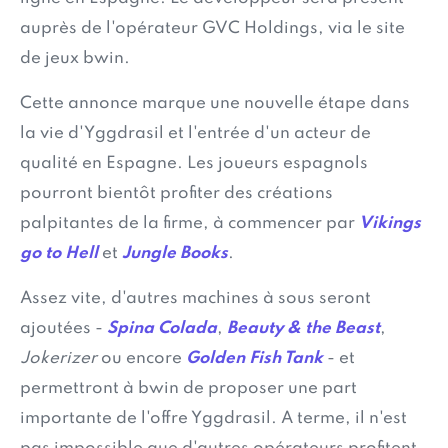
auprès de l'opérateur GVC Holdings, via le site
de jeux bwin.
Cette annonce marque une nouvelle étape dans
la vie d'Yggdrasil et l'entrée d'un acteur de
qualité en Espagne. Les joueurs espagnols
pourront bientôt profiter des créations
palpitantes de la firme, à commencer par
Vikings
go to Hell
et
Jungle Books
.
Assez vite, d'autres machines à sous seront
ajoutées -
Spina Colada
,
Beauty & the Beast
,
Jokerizer
ou encore
Golden Fish Tank
- et
permettront à bwin de proposer une part
importante de l'offre Yggdrasil. A terme, il n'est