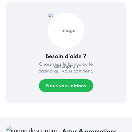
Besoin d'aide ?
Choisissez le bonus ou le
casino qui vous convient.
Nous vous aidons
Actus & promotions