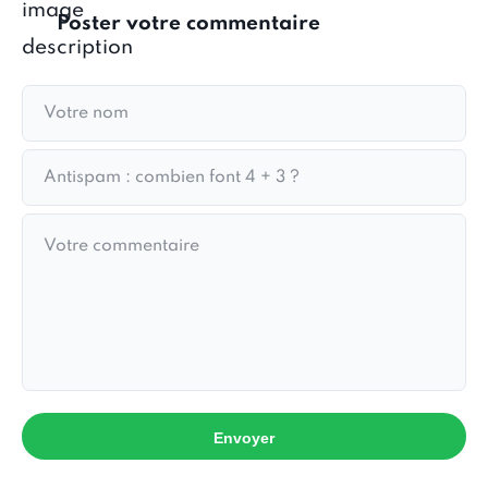
Poster votre commentaire
Envoyer