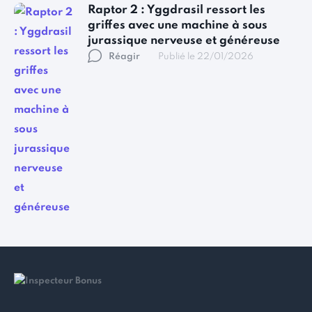
Raptor 2 : Yggdrasil ressort les
griffes avec une machine à sous
jurassique nerveuse et généreuse
Réagir
Publié le 22/01/2026