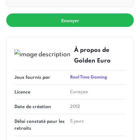
Envoyer
À propos de
Golden Euro
Jeux fournis par
Real Time Gaming
Licence
Curaçao
Date de création
2012
Délai constaté pour les
5 jours
retraits