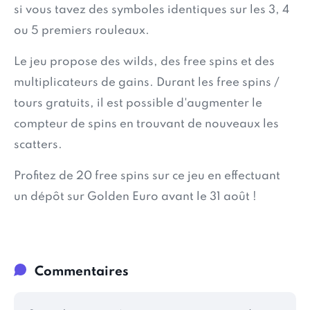
si vous tavez des symboles identiques sur les 3, 4
ou 5 premiers rouleaux.
Le jeu propose des wilds, des free spins et des
multiplicateurs de gains. Durant les free spins /
tours gratuits, il est possible d'augmenter le
compteur de spins en trouvant de nouveaux les
scatters.
Profitez de 20 free spins sur ce jeu en effectuant
un dépôt sur Golden Euro avant le 31 août !
Commentaires