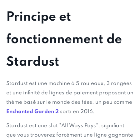
Principe et
fonctionnement de
Stardust
Stardust est une machine à 5 rouleaux, 3 rangées
et une infinité de lignes de paiement proposant un
thème basé sur le monde des fées, un peu comme
Enchanted Garden 2
sorti en 2016.
Stardust est une slot "All Ways Pays", signifiant
que vous trouverez forcément une ligne gagnante